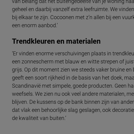
van belang dat het buitengedeelte van je woning naadl
geheel en daarbij vanzelf extra leefruimte. We vinde
bij elkaar te zijn. Cocoonen met z’n allen bij een vuur
een enorm aanbod.’
Trendkleuren en materialen
‘Er vinden enorme verschuivingen plaats in trendkleu
een zonnescherm met blauw en witte strepen of juist 
grijs. Op dit moment zien we steeds vaker bruine en 
geeft een soort rijkheid in de basis van het doek, ma
Scandinavië met simpele, goede producten. Geen har
weefsels. We zien nu ook veel andere materialen, me
blijven. De kussens op de bank binnen zijn van ander
dat vlak een behoorlijke slag geslagen, ook decoratie
de kwaliteit van buiten.’