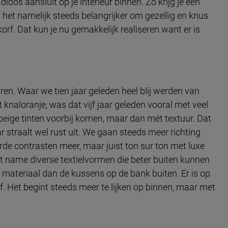
oos aansluit op je interieur binnen. Zo krijg je één
n het namelijk steeds belangrijker om gezellig en knus
korf. Dat kun je nu gemakkelijk realiseren want er is
ren. Waar we tien jaar geleden heel blij werden van
knaloranje, was dat vijf jaar geleden vooral met veel
beige tinten voorbij komen, maar dan mét textuur. Dat
ar straalt wel rust uit. We gaan steeds meer richting
de contrasten meer, maar juist ton sur ton met luxe
t name diverse textielvormen die beter buiten kunnen
 materiaal dan de kussens op de bank buiten. Er is op
f. Het begint steeds meer te lijken op binnen, maar met