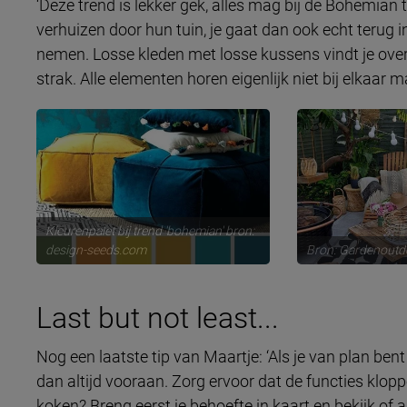
‘Deze trend is lekker gek, alles mag bij de Bohemian
verhuizen door hun tuin, je gaat dan ook echt terug in 
nemen. Losse kleden met losse kussens vindt je overal 
strak. Alle elementen horen eigenlijk niet bij elkaar m
Kleurenpalet bij trend 'bohemian' bron:
design-seeds.com
Bron: Gardenoutd
Last but not least...
Nog een laatste tip van Maartje: ‘Als je van plan bent
dan altijd vooraan. Zorg ervoor dat de functies kloppe
koken? Breng eerst je behoefte in kaart en bekijk of al