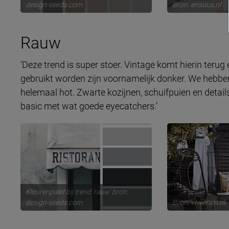
design-seeds.com
Bron: ensuus.nl
Rauw
‘Deze trend is super stoer. Vintage komt hierin terug e
gebruikt worden zijn voornamelijk donker. We hebben 
helemaal hot. Zwarte kozijnen, schuifpuien en details.
basic met wat goede eyecatchers.’
Kleurenpalet bij trend 'rauw' bron:
design-seeds.com
Bron: vtwonen.nl