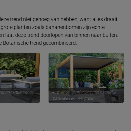
 deze trend niet genoeg van hebben, want alles draait
 grote planten zoals bananenbomen zijn echte
en laat deze trend doorlopen van binnen naar buiten.
 de Botanische trend gecombineerd.’
tratuin.nl/tuintrends-
Ambiance Comfortline met natuurlijk
materialen en veel groen