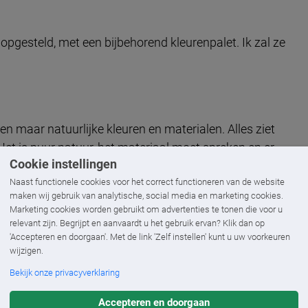
opgesteld, met een bijbehorend kleurenpalet. Ik zal ze
een maar natuurlijke kleuren en materialen. Alles ziet
Het is puur natuur, het materiaal moet spreken en er
Cookie instellingen
uren staan centraal. Hier zie je bijvoorbeeld weinig tot
Naast functionele cookies voor het correct functioneren van de website
maken wij gebruik van analytische, social media en marketing cookies.
Marketing cookies worden gebruikt om advertenties te tonen die voor u
relevant zijn. Begrijpt en aanvaardt u het gebruik ervan? Klik dan op
'Accepteren en doorgaan'. Met de link 'Zelf instellen' kunt u uw voorkeuren
wijzigen.
Bekijk onze privacyverklaring
Ambiance Markies met lichte stof en
Accepteren en doorgaan