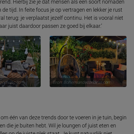
 trend. Hierbij zie je dat mensen als een soort nomaden
de tijd. In feite focus je op vertragen en lekker je rust
terug: je verplaatst jezelf continu. Het is vooral níet
aar juist daardoor passen ze goed bij elkaar.’
oorliving.com
Bron: Bohemiandecorideas.com
 om één van deze trends door te voeren in je tuin, begin
n die je buiten hebt. Wil je loungen of juist eten en
les op de juiste plek staat. Je kunt natuurlijk niet