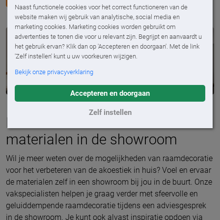
Naast functionele cookies voor het correct functioneren van de
website maken wij gebruik van analytische, social media en
marketing cookies. Marketing cookies worden gebruikt om
advertenties te tonen die voor u relevant zijn. Begrijpt en aanvaardt u
het gebruik ervan? Klik dan op 'Accepteren en doorgaan'. Met de link
'Zelf instellen' kunt u uw voorkeuren wijzigen.
Bekijk onze privacyverklaring
Accepteren en doorgaan
Zelf instellen
Ervaar de raamdecoratie-
materialen in de showroom
Wil je meer weten over de mogelijkheden van raamdecoratie
voor het verbeteren van de akoestiek in huis? Voel en ervaar
de materialen zelf in een showroom bij jou in de buurt. Onze
vakspecialisten helpen je graag verder met sfeervolle en
geluiddempende raamdecoratie tijdens een adviesgesprek
in de showroom. Je kunt ook alvast inspiratie opdoen via