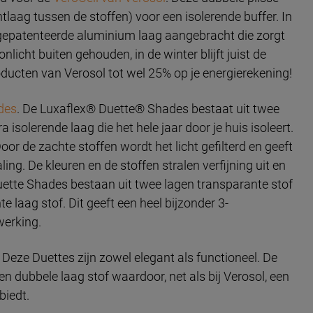
tlaag tussen de stoffen) voor een isolerende buffer. In
en gepatenteerde aluminium laag aangebracht die zorgt
nlicht buiten gehouden, in de winter blijft juist de
ducten van Verosol tot wel 25% op je energierekening!
des
. De Luxaflex® Duette® Shades bestaat uit twee
 isolerende laag die het hele jaar door je huis isoleert.
. Door de zachte stoffen wordt het licht gefilterd en geeft
ling. De kleuren en de stoffen stralen verfijning uit en
lhouette Shades bestaan uit twee lagen transparante stof
e laag stof. Dit geeft een heel bijzonder 3-
werking.
. Deze Duettes zijn zowel elegant als functioneel. De
en dubbele laag stof waardoor, net als bij Verosol, een
biedt.