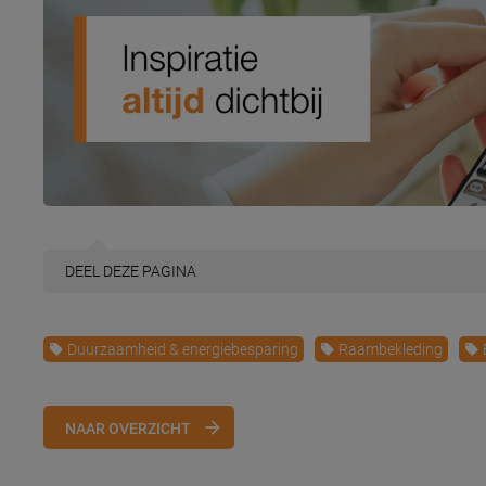
DEEL
DEZE PAGINA
Duurzaamheid & energiebesparing
Raambekleding
NAAR OVERZICHT