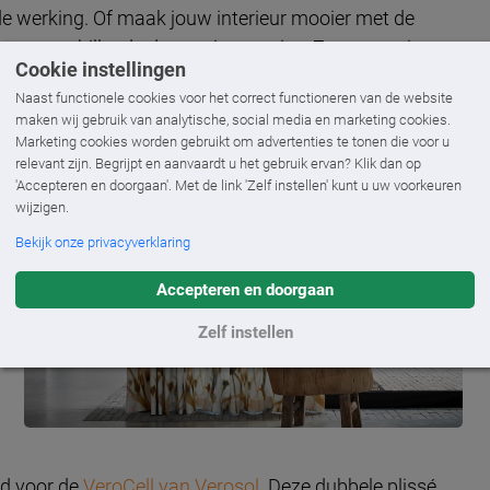
de werking. Of maak jouw interieur mooier met de
 voor verschillende decoratieve opties. Zo passen jouw
Cookie instellingen
Naast functionele cookies voor het correct functioneren van de website
maken wij gebruik van analytische, social media en marketing cookies.
Marketing cookies worden gebruikt om advertenties te tonen die voor u
relevant zijn. Begrijpt en aanvaardt u het gebruik ervan? Klik dan op
'Accepteren en doorgaan'. Met de link 'Zelf instellen' kunt u uw voorkeuren
wijzigen.
Bekijk onze privacyverklaring
Accepteren en doorgaan
Zelf instellen
ld voor de
VeroCell van Verosol
. Deze dubbele plissé