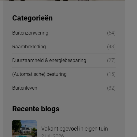
Categorieën
Buitenzonwering
(64)
Raambekleding
(43)
Duurzaamheid & energiebesparing
(27)
(Automatische) besturing
(15)
Buitenleven
(32)
Recente blogs
Vakantiegevoel in eigen tuin
2 juli 2026