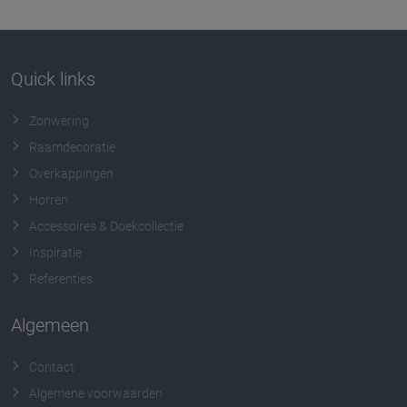
Quick links
Zonwering
Raamdecoratie
Overkappingen
Horren
Accessoires & Doekcollectie
Inspiratie
Referenties
Algemeen
Contact
Algemene voorwaarden