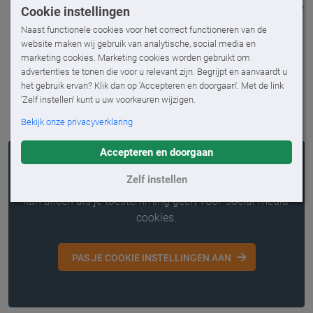
moderne antraciete kleur (RAL 7016). De
Cookie instellingen
zonwering heeft een uni kleur doek.
Naast functionele cookies voor het correct functioneren van de
Daarnaast is de overkapping voorzien
website maken wij gebruik van analytische, social media en
marketing cookies. Marketing cookies worden gebruikt om
van ingebouwde verlichting en is een
advertenties te tonen die voor u relevant zijn. Begrijpt en aanvaardt u
terrasheater toegevoegd. Dit alles is te
het gebruik ervan? Klik dan op 'Accepteren en doorgaan'. Met de link
bedienen met één afstandbediening.
'Zelf instellen' kunt u uw voorkeuren wijzigen.
Bekijk onze privacyverklaring
Accepteren en doorgaan
Zelf instellen
We willen je hier graag een video laten zien, maar dat
kan alleen als je toestemming geeft voor 'social media'
cookies.
PAS JE COOKIE INSTELLINGEN AAN