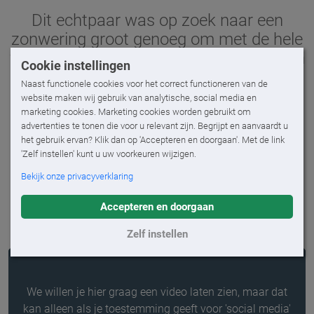
Dit echtpaar was op zoek naar een
zonwering groot genoeg om met de hele
familie onder te kunnen zitten, niet alleen
Cookie instellingen
bij mooi weer en weinig wind, maar ook
Naast functionele cookies voor het correct functioneren van de
als het eens iets harder waait en/of
website maken wij gebruik van analytische, social media en
regent.
Omdat in dit geval de muur niet
marketing cookies. Marketing cookies worden gebruikt om
advertenties te tonen die voor u relevant zijn. Begrijpt en aanvaardt u
teveel belast mocht worden is gekozen
het gebruik ervan? Klik dan op 'Accepteren en doorgaan'. Met de link
voor een doekoverkapping op een
'Zelf instellen' kunt u uw voorkeuren wijzigen.
palenconstructie welke ervoor zorgt dat
Bekijk onze privacyverklaring
de belasting op de gevel minimaal is
door de ondersteuning van de palen.
Accepteren en doorgaan
Zelf instellen
We willen je hier graag een video laten zien, maar dat
kan alleen als je toestemming geeft voor 'social media'