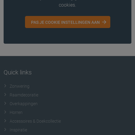
cookies.
PAS JE COOKIE INSTELLINGEN AAN
Quick links
Zonwering
Raamdecoratie
Overkappingen
Horren
Accessoires & Doekcollectie
Inspiratie