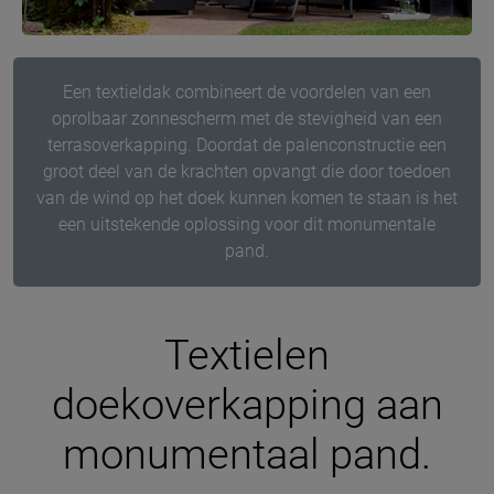
Een textieldak combineert de voordelen van een
oprolbaar zonnescherm met de stevigheid van een
terrasoverkapping. Doordat de palenconstructie een
groot deel van de krachten opvangt die door toedoen
van de wind op het doek kunnen komen te staan is het
een uitstekende oplossing voor dit monumentale
pand.
Textielen
doekoverkapping aan
monumentaal pand.