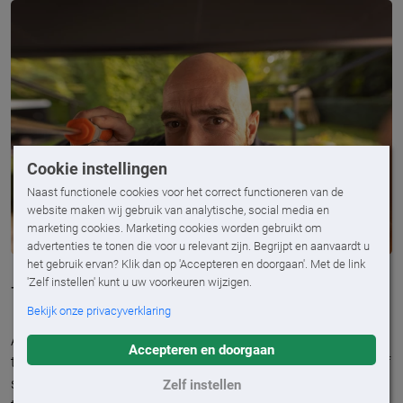
Cookie instellingen
Naast functionele cookies voor het correct functioneren van de
website maken wij gebruik van analytische, social media en
marketing cookies. Marketing cookies worden gebruikt om
advertenties te tonen die voor u relevant zijn. Begrijpt en aanvaardt u
het gebruik ervan? Klik dan op 'Accepteren en doorgaan'. Met de link
'Zelf instellen' kunt u uw voorkeuren wijzigen.
Toch een defect?
Bekijk onze privacyverklaring
Al is jouw zonwering nog zo goed, na verloop van tijd kan
Accepteren en doorgaan
toch een defect ontstaan door slijtage, oneigenlijk gebruik of
schade door bijvoorbeeld een (ruk)wind. Dan is het goed om
Zelf instellen