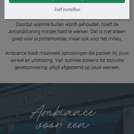
winkelervaring.
Zelf instellen
Daarnaast helpt zonwering om energiekosten te verlagen.
Doordat warmte buiten wordt gehouden, hoeft de
airconditioning minder hard te werken. Dat is niet alleen
goed voor je portemonnee, maar ook voor het milieu.
Ambiance biedt maatwerk oplossingen die passen bij jouw
winkel en uitstraling. Van subtiele screens tot stijlvolle
gevelzonwering: altijd afgestemd op jouw wensen.