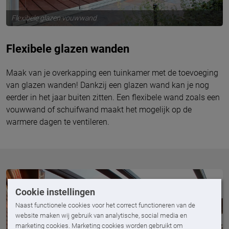
Flexibele glazen vouwwand
Flexibele glazen wanden
Maak van je overkapping een tuinkamer met de toevoeging
van glazen wanden! Dankzij een glazen wand kan je nog
eerder in het jaar buiten zitten. Een flexibele wand zoals een
vouwwand of schuifwand maakt het mogelijk op de
warmere dagen te ventileren.
Cookie instellingen
Naast functionele cookies voor het correct functioneren van de
website maken wij gebruik van analytische, social media en
marketing cookies. Marketing cookies worden gebruikt om