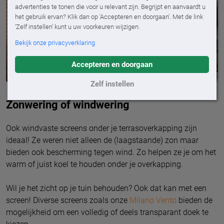
advertenties te tonen die voor u relevant zijn. Begrijpt en aanvaardt u
het gebruik ervan? Klik dan op 'Accepteren en doorgaan'. Met de link
'Zelf instellen' kunt u uw voorkeuren wijzigen.
Bekijk onze privacyverklaring
Accepteren en doorgaan
Zelf instellen
Zonwering of windwering
Ook windvaste screens onder je terrasoverkapping zijn
ideaal! Ze weren niet alleen de (laagstaande) zon maar
bieden ook bescherming tegen wind. Zo helpen ze je om het
warm of juist koel te houden onder je overkapping.
Wil je het zicht op je tuin behouden? Ook dat kan met een
screen! Diverse screens zoals onze
Milano Vento
bieden de
mogelijkheid om een volledig of deels transparant doek te