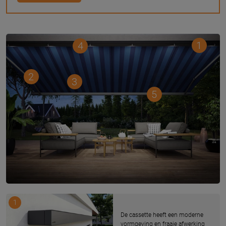
1
4
2
3
5
1
De cassette heeft een moderne
vormgeving en fraaie afwerking