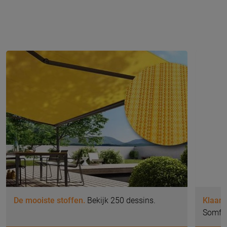
De mooiste stoffen.
Bekijk 250 dessins.
Klaar 
Somfy 