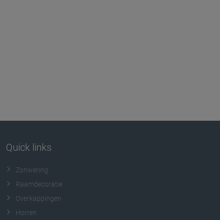
Quick links
Zonwering
Raamdecoratie
Overkappingen
Horren