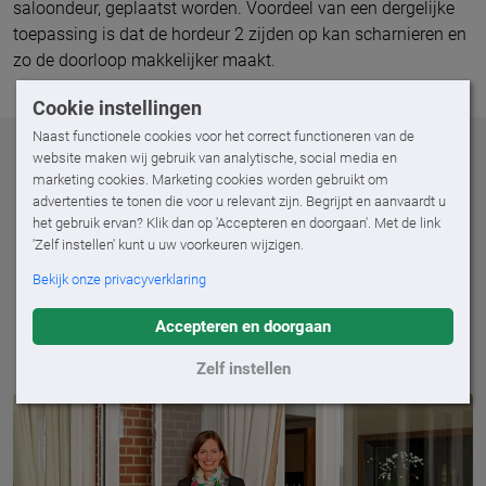
saloondeur, geplaatst worden. Voordeel van een dergelijke
toepassing is dat de hordeur 2 zijden op kan scharnieren en
zo de doorloop makkelijker maakt.
Cookie instellingen
Naast functionele cookies voor het correct functioneren van de
website maken wij gebruik van analytische, social media en
Al onze
horren
opties
marketing cookies. Marketing cookies worden gebruikt om
advertenties te tonen die voor u relevant zijn. Begrijpt en aanvaardt u
het gebruik ervan? Klik dan op 'Accepteren en doorgaan'. Met de link
Met een deurhor of raamhor op maat laat je na een
'Zelf instellen' kunt u uw voorkeuren wijzigen.
warme zomerdag de frisse wind door je huis waaien en
Bekijk onze privacyverklaring
houd je muggen, vliegen of wespen buiten de deur. Kom
langs voor advies op maat en ben verzekerd van horren
Accepteren en doorgaan
die past bij jouw huis en stijl.
Zelf instellen