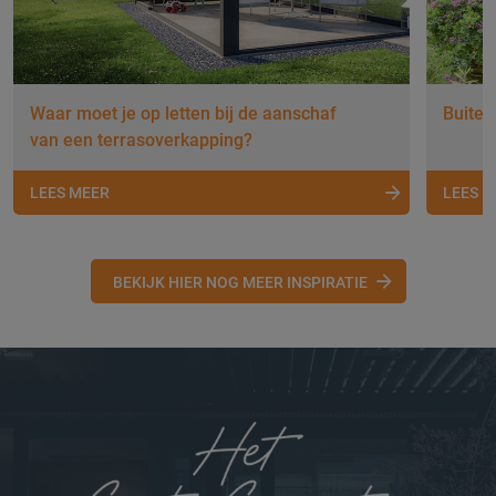
Waar moet je op letten bij de aanschaf
Buiten
van een terrasoverkapping?
LEES MEER
LEES 
BEKIJK HIER NOG MEER INSPIRATIE