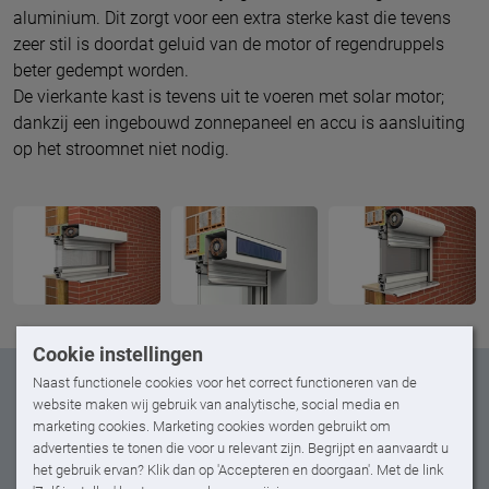
aluminium. Dit zorgt voor een extra sterke kast die tevens
zeer stil is doordat geluid van de motor of regendruppels
beter gedempt worden.
De vierkante kast is tevens uit te voeren met solar motor;
dankzij een ingebouwd zonnepaneel en accu is aansluiting
op het stroomnet niet nodig.
Cookie instellingen
Naast functionele cookies voor het correct functioneren van de
website maken wij gebruik van analytische, social media en
marketing cookies. Marketing cookies worden gebruikt om
advertenties te tonen die voor u relevant zijn. Begrijpt en aanvaardt u
het gebruik ervan? Klik dan op 'Accepteren en doorgaan'. Met de link