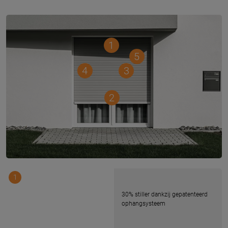
1
5
3
4
2
1
30% stiller dankzij gepatenteerd
ophangsysteem