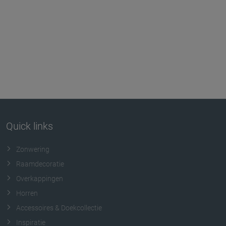
Quick links
Zonwering
Raamdecoratie
Overkappingen
Horren
Accessoires & Doekcollectie
Inspiratie