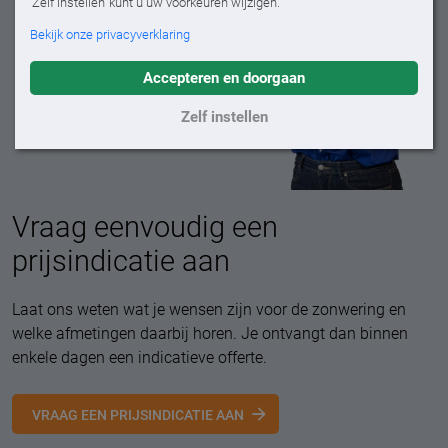
'Zelf instellen' kunt u uw voorkeuren wijzigen.
Bekijk onze privacyverklaring
Accepteren en doorgaan
Zelf instellen
Vraag eenvoudig een
prijsindicatie aan
Laat ons weten wat je wensen zijn voor de zonwering en
welke afmetingen daarbij horen. Je ontvangt dan binnen
enkele dagen een indicatieve offerte.
VRAAG EEN PRIJSINDICATIE AAN