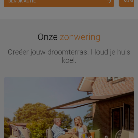
KOM L
BEKIJK ACTIE
Onze
zonwering
Creëer jouw droomterras. Houd je huis
koel.