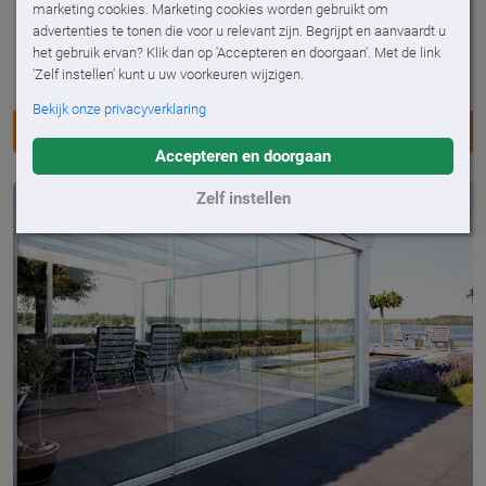
marketing cookies. Marketing cookies worden gebruikt om
Vouwdak
advertenties te tonen die voor u relevant zijn. Begrijpt en aanvaardt u
De volledig waterdichte cabriolet onder de
het gebruik ervan? Klik dan op 'Accepteren en doorgaan'. Met de link
'Zelf instellen' kunt u uw voorkeuren wijzigen.
terrasoverkappingen
Bekijk onze privacyverklaring
VOUWDAK
Accepteren en doorgaan
Zelf instellen