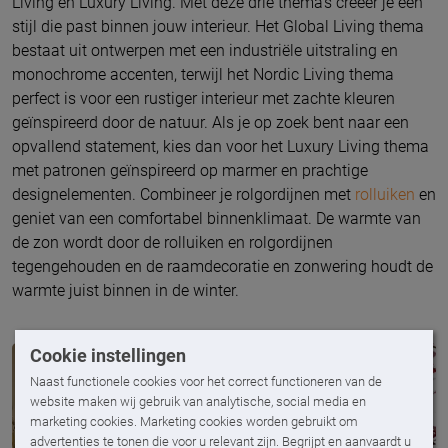
Living en Luxury Living. Met deze drie thema’s creëer je een
stijl die past binnen jouw interieur. Het Global Living thema
bestaat uit ontwerpen met een industriële uitstraling en
monochrome accenten, terwijl het Nordic Living thema
perfect is voor een rustiger interieur met zachte kleuren
geïnspireerd door de natuur. Als je op zoek bent naar een
opvallend statement, kies dan voor het Luxury Living thema
met patronen geïnspireerd op marmer en prachtige
designelementen. Combineer je rolgordijnen met
rolluiken
en
geniet van een comfortabel binnenklimaat. De warmte van
de zon wordt door de rolluiken en rolgordijnen
tegengehouden en de raamdecoratie en zonwering houdt de
warmte juist binnen in de winter.
Cookie instellingen
Naast functionele cookies voor het correct functioneren van de
website maken wij gebruik van analytische, social media en
marketing cookies. Marketing cookies worden gebruikt om
advertenties te tonen die voor u relevant zijn. Begrijpt en aanvaardt u