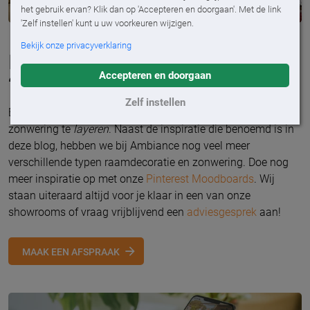
het gebruik ervan? Klik dan op 'Accepteren en doorgaan'. Met de link
'Zelf instellen' kunt u uw voorkeuren wijzigen.
Bekijk onze privacyverklaring
Doe nog meer inspiratie op voor
Accepteren en doorgaan
‘layering’ bij jou thuis
Zelf instellen
Er is genoeg inspiratie om je raamdecoratie met je
zonwering te
layeren
. Naast de inspiratie die benoemd is in
deze blog, hebben we bij Ambiance nog veel meer
verschillende typen raamdecoratie en zonwering. Doe nog
meer inspiratie op met onze
Pinterest Moodboards
. Wij
staan uiteraard altijd voor je klaar in een van onze
showrooms of vraag vrijblijvend een
adviesgesprek
aan!
MAAK EEN AFSPRAAK