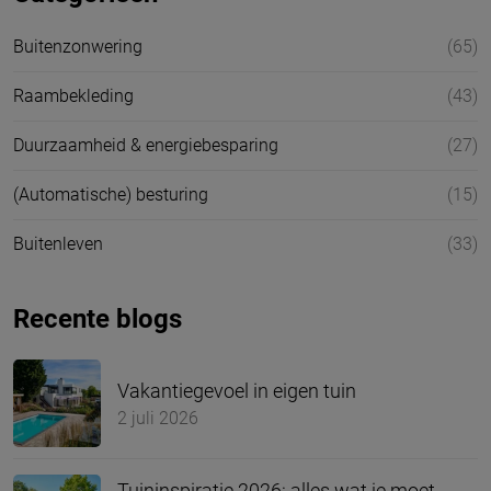
Buitenzonwering
(65)
Raambekleding
(43)
Duurzaamheid & energiebesparing
(27)
(Automatische) besturing
(15)
Buitenleven
(33)
Recente blogs
Vakantiegevoel in eigen tuin
2 juli 2026
Tuininspiratie 2026: alles wat je moet