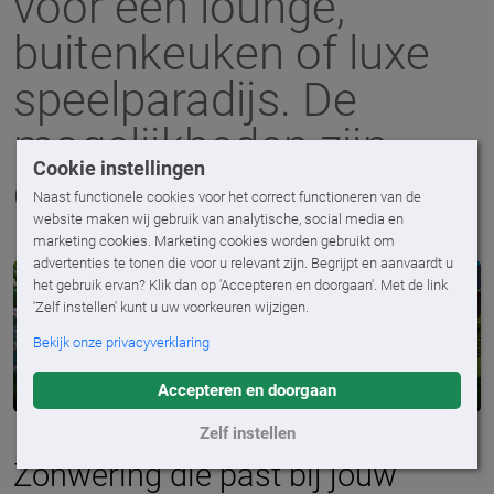
voor een lounge,
buitenkeuken of luxe
speelparadijs. De
mogelijkheden zijn
Cookie instellingen
eindeloos!
Naast functionele cookies voor het correct functioneren van de
website maken wij gebruik van analytische, social media en
marketing cookies. Marketing cookies worden gebruikt om
advertenties te tonen die voor u relevant zijn. Begrijpt en aanvaardt u
het gebruik ervan? Klik dan op 'Accepteren en doorgaan'. Met de link
'Zelf instellen' kunt u uw voorkeuren wijzigen.
Bekijk onze privacyverklaring
Accepteren en doorgaan
Zelf instellen
Zonwering die past bij jouw