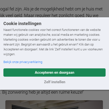
ogal fel zijn. Als je de mogelijkheid hebt om je huis met
ijk veel geld. Maar reguleer het zonlicht goed. Nu we
nen zitten of last hebben van hinderlijke schittering op
Cookie instellingen
raambekleding zou dat ook moeten doen. Dat kan goed
Naast functionele cookies voor het correct functioneren van de website
or jou gewenste stand.’
maken wij gebruik van analytische, social media en marketing cookies.
Marketing cookies worden gebruikt om advertenties te tonen die voor u
relevant zijn. Begrijpt en aanvaardt u het gebruik ervan? Klik dan op
'Accepteren en doorgaan'. Met de link 'Zelf instellen' kunt u uw voorkeuren
wijzigen.
ig om op elk raam dezelfde kleur en hetzelfde type
Bekijk onze privacyverklaring
der. Vanuit een stylish oogpunt kun je alle kanten op.
uette Shades en aan de achterkant voor zwarte
Accepteren en doorgaan
r jou gekozen raambekleding matcht bij de stijl van je
Zelf instellen
 zwarte aluminium jaloezie mooi zijn met een mooi naturel
. Bij zonwering heb je altijd een ruime keuze!’