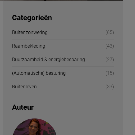
Categorieën
Buitenzonwering
(65)
Raambekleding
(43)
Duurzaamheid & energiebesparing
(27)
(Automatische) besturing
(15)
Buitenleven
(33)
Auteur