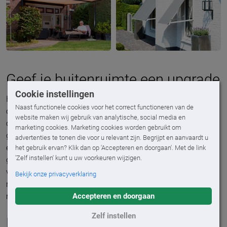
Geef je buitenruimte een upgrade
Cookie instellingen
Hè fijn, je zonweringsproduct is schoon. Nu is het handig
Naast functionele cookies voor het correct functioneren van de
om dan ook maar meteen je terras aan te pakken en het
website maken wij gebruik van analytische, social media en
onkruid te wieden. Daarna kan het stijlen beginnen! Plaats
marketing cookies. Marketing cookies worden gebruikt om
gezellige nieuwe kussens op je loungebanken of zitjes bij je
advertenties te tonen die voor u relevant zijn. Begrijpt en aanvaardt u
eettafel, breng de ruimte onder je overkapping tot leven met
het gebruik ervan? Klik dan op 'Accepteren en doorgaan'. Met de link
'Zelf instellen' kunt u uw voorkeuren wijzigen.
groene plantjes en gebruik bijpassende accessoires. Zorg
voor sfeerverlichting en als je meer tijd hebt, plaats dan wat
Bekijk onze privacyverklaring
nieuwe kleurrijke tegels. Zo ben je écht helemaal klaar om
Accepteren en doorgaan
meteen te gaan genieten!
Zelf instellen
Dit doen wij voor je