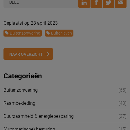
DEEL
Geplaatst op 28 april 2023
Buitenzonwering
Buitenleven
NAAR OVERZICHT
Categorieën
Buitenzonwering
(65)
Raambekleding
(43)
Duurzaamheid & energiebesparing
(27)
(Automatische) besturing
(15)