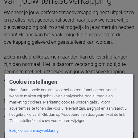
van jouw terrasoverkapping
Wanneer je jouw perfecte terrasoverkapping hebt uitgekozen
en je alles hebt gepersonaliseerd naar jouw wensen, wil je
die overkapping ook zo snel mogelijk in je achtertuin hebben
staan! Helaas kan het vaak enige tijd duren voordat de
overkapping geleverd en geïnstalleerd kan worden.
Zeker in de drukke zomermaanden kan de levertijd langer
zijn dan normaal. Het is daarom verstandig om op tijd te
beginnen met het uitzoeken van jouw terrasoverkapping,
zodat je er zeker van bent dat je op tijd kunt genieten van
Cookie instellingen
het buitenleven onder jouw nieuwe overkapping.
Naast functionele cookies voor het correct functioneren van de
website maken wij gebruik van analytische, social media en
Neem dus op tijd contact op met een van onze
marketing cookies. Marketing cookies worden gebruikt om
vakspecialisten. Zij helpen je graag verder met het vinden
advertenties te tonen die voor u relevant zijn. Begrijpt en aanvaardt u
het gebruik ervan? Klik dan op 'Accepteren en doorgaan'. Met de link
van jouw perfecte terrasoverkapping!
'Zelf instellen' kunt u uw voorkeuren wijzigen.
Bekijk onze privacyverklaring