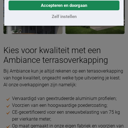
Accepteren en doorgaan
Zelf instellen
Kies voor kwaliteit met een
Ambiance terrasoverkapping
Bij Ambiance kun je altijd rekenen op een terrasoverkapping
van hoge kwaliteit, ongeacht welke type uitvoering je kiest.
Al onze overkappingen zijn namelijk:
Vervaardigd van geextrudeerde aluminium profielen;
Voorzien van een hoogwaardige poedercoating;
CE-gecertificeerd voor een sneeuwbelasting van 75 kg
per vierkante meter;
Op maat gemaakt in onze eigen fabriek en voorzien van