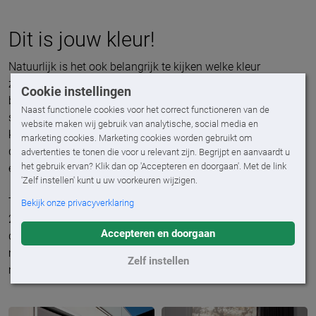
Dit is jouw kleur!
Natuurlijk is het ook belangrijk te kijken welke kleur
zonwering bij de rest van je woning past. We raden aan om
Cookie instellingen
bij buitenzonwering goed te kijken naar de stijl van je huis,
Naast functionele cookies voor het correct functioneren van de
steengebruik en de kleur van de kozijnen. Raamdecoratie
website maken wij gebruik van analytische, social media en
komt het best tot zijn recht als het past bij jouw stijl. Houd
marketing cookies. Marketing cookies worden gebruikt om
daarbij rekening met jouw meubels, kleuren van de muren
advertenties te tonen die voor u relevant zijn. Begrijpt en aanvaardt u
het gebruik ervan? Klik dan op 'Accepteren en doorgaan'. Met de link
en de sfeer in jouw woning.
'Zelf instellen' kunt u uw voorkeuren wijzigen.
Twijfel je over welke kleuren bij jou passen? Met meer dan
Bekijk onze privacyverklaring
200 kleuren in ons assortiment is er altijd wel een kleur bij
Accepteren en doorgaan
die bij jouw woning past! In onze showrooms kunnen we je
meer laten zien en vertellen over de mogelijkheden in kleur,
Zelf instellen
materiaal en dessins. Wij verwelkomen je graag!