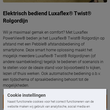
Elektrisch bediend Luxaflex® Twist®
Rolgordijn
Wil je maximaal gemak en comfort? Met
Luxaflex
PowerView® bedien je het Luxaflex® Twist® Rolgordijn op
afstand met een Pebble® afstandsbediening of
smartphone. Deze smart home oplossing maakt het
mogelijk meerdere Luxaflex® Twist® Rolgordijnen (of
andere raambekleding) tegelijk te bedienen of scenario's in
te stellen voor de ideale stand voor bijvoorbeeld tv kijken,
lezen of thuis werken. Ook automatische bediening o.b.v.
een tijdschema of spraakbediening behoort tot de
mogelijkheden.
Cookie instellingen
LEES HIER MEER OVER LUXAFLEX® POWERVIEW®
Naast functionele cookies voor het correct functioneren van de
AUTOMATION
website maken wij gebruik van analytische, social media en