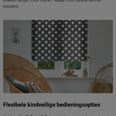
doeken langer mooi blijven. Ideaal voor badkamers en
keukens.
Flexibele kindveilige bedieningsopties