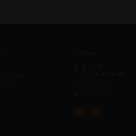
n
Kolsters
Beerten 17
5081 AN Hilvarenbeek
 voorwaarden
klaring
013 505 4 803
Neem contact op