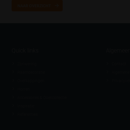
NAAR OVERZICHT
Quick links
Algemee
Zonwering
Contact
Raamdecoratie
Algemene
Overkappingen
Privacyver
Horren
Accessoires & Doekcollectie
Inspiratie
Referenties