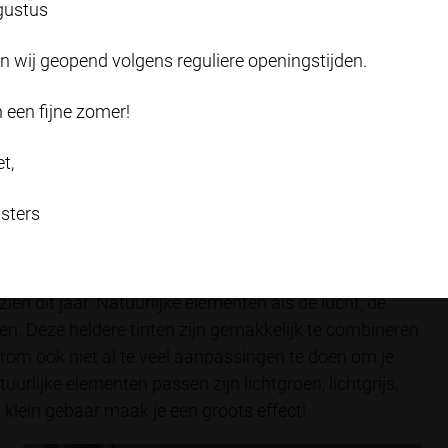
gustus
jn wij geopend volgens reguliere openingstijden.
 een fijne zomer!
et,
sters
ien dit jaar. Natuurlijke elementen als de lucht, de
en. Deze heldere tinten zijn gemakkelijk te combineren
arom ook niet al te veel aanpassingen te doen om je
uurlijke elementen passen zijn lichtgroen, lichtgrijs,
n klein gebaar maak je een groots effect!