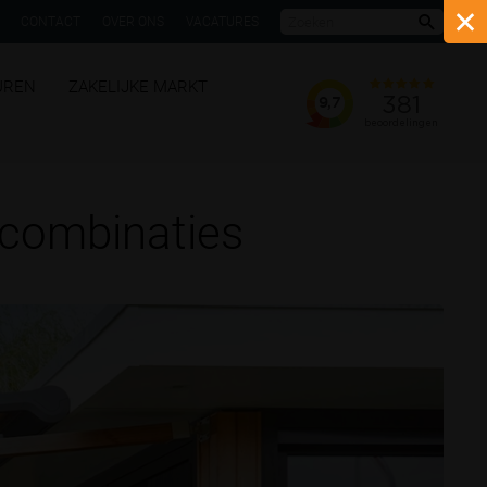
CONTACT
OVER ONS
VACATURES
Zoeke
UREN
ZAKELIJKE MARKT
ncombinaties