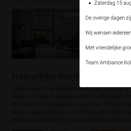
Zaterdag 15 au
De overige dagen zi
Wij wensen iedereen
Met vriendelijke gro
Team Ambiance Kol
Natuurlijke elementen
Aardse tonen in verschillende seizoenen zijn vaak te z
aarde, het water en planten komen duidelijk naar vor
met de rest van de kleuren in je woning. Je hoeft da
huis een upgrade te geven. De kleuren die bij deze nat
lichtbruin, wat harder grijs en een roestkleur. Met ee