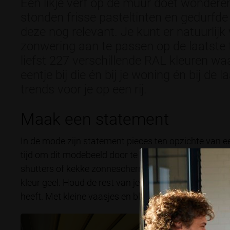
Een likje verf op de muur doet wonderen
stonden frisse pasteltinten en gedurfde 
deze nog relevant. Je kunt er natuurlijk
zonwering aan te passen op de laatste
liefst 227 verschillende RAL kleuren waa
eentje bij die én bij je woning én bij de 
trends voor je op een rij.
Maak een statement
In de mode zijn statement pieces ten opzichte van een
tijd om dit modebeeld door te trekken naar je woning.
shutters of kekke zonnescherm. Maximalisme (felle k
kleur geel. Houd de rest van je interieur en exterieur r
heeft. Met kleine vaasjes en bloemen in dezelfde tin