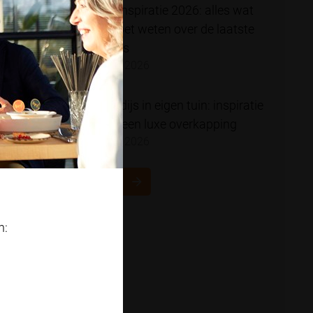
Tuininspiratie 2026: alles wat
je moet weten over de laatste
trends
4 mei 2026
Paradijs in eigen tuin: inspiratie
voor een luxe overkapping
4 mei 2026
NAAR OVERZICHT
n: