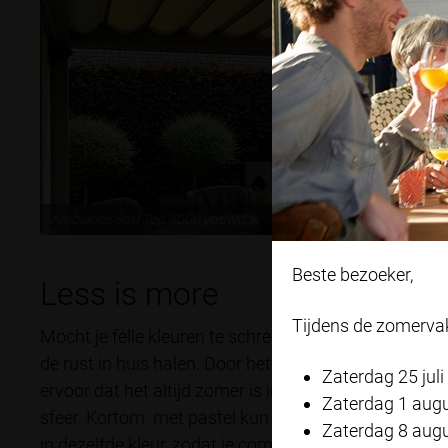
Ambiance Soft Top 3000 vouwdak
Beste bezoeker,
Less is more
Tijdens de zomerva
Mocht je felle kleuren te schreeuwerig vinden, dan 
de rust in huis halen. Door het gebruik van lichte kle
Zaterdag 25 juli
ervoor dat het altijd zomer is in je woning. Beige en 
Zaterdag 1 aug
sfeer. Kortom: met pastel kun je alle kanten op, oo
Zaterdag 8 aug
in dezelfde kleur, zodat je complete interieur als één