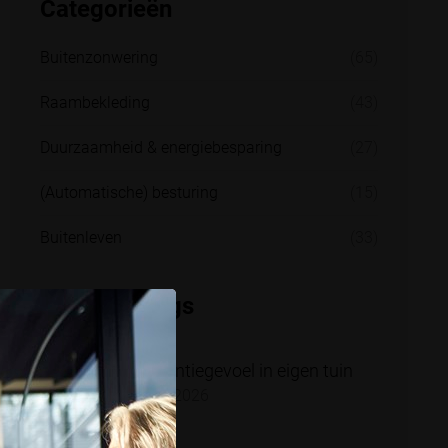
Categorieën
Buitenzonwering
(65)
Raambekleding
(43)
Duurzaamheid & energiebesparing
(27)
(Automatische) besturing
(15)
Buitenleven
(33)
Recente blogs
Vakantiegevoel in eigen tuin
2 juli 2026