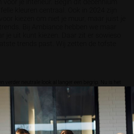
 voor je interieur. Begin dit decennium
felle kleuren centraal. Ook in 2024 zijn
 voor kiezen om niet je muur, maar juist je
 trends. Bij Ambiance hebben we maar
r je uit kunt kiezen. Daar zit er sowieso
laatste trends past. Wij zetten de tofste
 verder neutrale look al langer een begrip. Nu is het
 Kies bijvoorbeeld een felle kleur van je nieuwe
leuren en veel patronen) is hot! Met de nadruk op de
ustig, maar kies één key item dat zo’n fijne felle kleur
t maak je de woning of buitenruimte helemaal af.