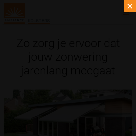
KOLSTERS
Zo zorg je ervoor dat
jouw zonwering
jarenlang meegaat