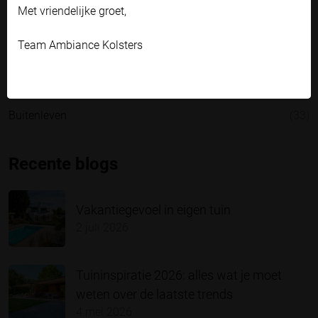
Met vriendelijke groet,
Raambekleding
(43)
Team Ambiance Kolsters
Duurzaamheid & energiebesparing
(27)
(Automatische) besturing
(15)
Buitenleven
(33)
Recente blogs
Vakantiegevoel in eigen tuin
2 juli 2026
Tuininspiratie 2026: alles wat je moet
weten over de laatste trends
4 mei 2026