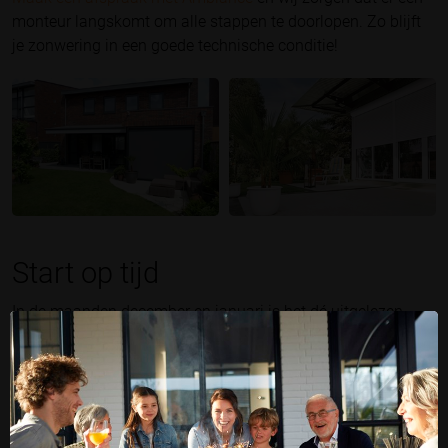
monteur langskomt om alle stappen te doorlopen. Zo blijft
je zonwering in een goede technische conditie!
Start op tijd
In de maanden december en januari is het dé uitgelezen
kans om dit onderhoud te plegen. De zonuren zijn tijdens
deze maanden het laagst, waardoor je ook meteen kunt
beginnen met het reinigen van je zonwering. Zo weet je
zeker dat je op tijd klaar bent met het technisch onderhoud
en het schoonmaken voordat het seizoen begint. In
deze