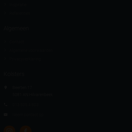
Inspiratie
Referenties
Algemeen
Contact
Algemene voorwaarden
Privacyverklaring
Kolsters
Beerten 17
5081 AN Hilvarenbeek
013 505 4 803
Neem contact op