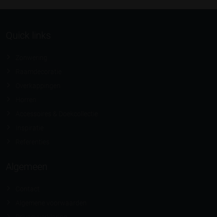
Quick links
Zonwering
Raamdecoratie
Overkappingen
Horren
Accessoires & Doekcollectie
Inspiratie
Referenties
Algemeen
Contact
Algemene voorwaarden
Privacyverklaring