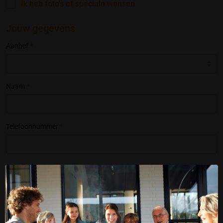
Ik heb foto's of speciale wensen
Jouw gegevens
Aanhef
*
Naam
*
Telefoonnummer
*
E-mailadres
*
Postcode
*
Huisnr.
*