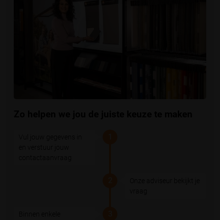
Zo helpen we jou de juiste keuze te maken
1
Vul jouw gegevens in
en verstuur jouw
contactaanvraag
2
Onze adviseur bekijkt je
vraag
3
Binnen enkele