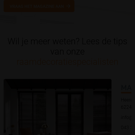
VRAAG HET MAGAZINE AAN
Wil je meer weten? Lees de tips
van onze
raamdecoratiespecialisten
MA
Heerde
6224 L
info@m
043 3