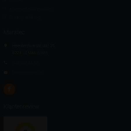
Contact
Algemene voorwaarden
Privacyverklaring
Maratec
Heerderdwarsstraat 25
6224 LS Maastricht
043 363 55 88
Neem contact op
Klantenreview