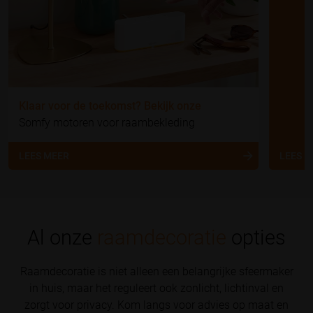
Klaar voor de toekomst? Bekijk onze
Somfy motoren voor raambekleding
LEES MEER
LEES 
Al onze
raamdecoratie
opties
Raamdecoratie is niet alleen een belangrijke sfeermaker
in huis, maar het reguleert ook zonlicht, lichtinval en
zorgt voor privacy. Kom langs voor advies op maat en