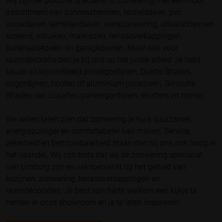
Wij zijn de grootste specialist in zonwering met een mooi
assortiment van zonneschermen, textieldaken, pvc
vouwdaken, lamellendaken, serrezonwering, uitvalschermen
screens, rolluiken, markiezen, terrasoverkappingen,
buitenjaloezieën en garagedeuren. Maar ook voor
raamdecoratie ben je bij ons op het juiste adres! Je hebt
keuze uit bijvoorbeeld plisségordijnen, Duette Shades,
rolgordijnen, houten of aluminium jaloezieën, Silhoutte
Shades van Luxaflex, paneelgordijnen, shutters en horren.
We willen laten zien dat zonwering je huis duurzamer,
energiezuiniger en comfortabeler kan maken. Service,
zekerheid en betrouwbaarheid staan dan bij ons ook hoog in
het vaandel. Wij zijn trots dat wij dé zonwering specialist
van Limburg zijn en vakspecialist op het gebied van
kozijnen, zonwering, terrasoverkappingen en
raamdecoraties. Je bent van harte welkom een kijkje te
nemen in onze showroom en je te laten inspireren!