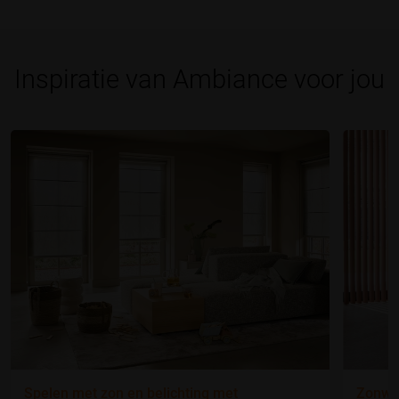
Inspiratie van Ambiance voor jou
Spelen met zon en belichting met
Zonwer