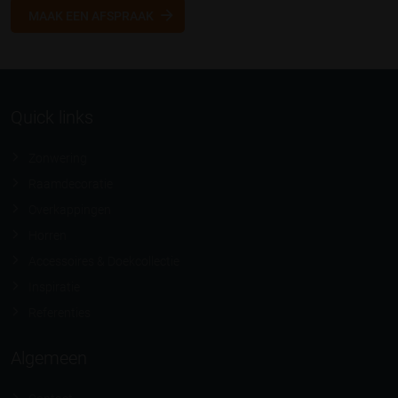
MAAK EEN AFSPRAAK
Quick links
Zonwering
Raamdecoratie
Overkappingen
Horren
Accessoires & Doekcollectie
Inspiratie
Referenties
Algemeen