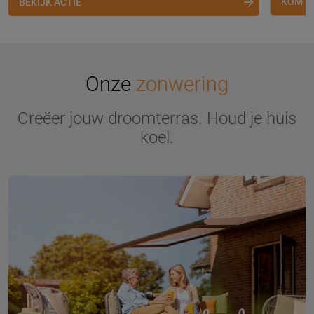
KOM L
BEKIJK ACTIE
Onze
zonwering
Creëer jouw droomterras. Houd je huis
koel.