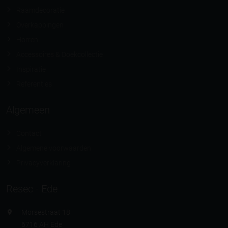
Raamdecoratie
Overkappingen
Horren
Accessoires & Doekcollectie
Inspiratie
Referenties
Algemeen
Contact
Algemene voorwaarden
Privacyverklaring
Resec - Ede
Morsestraat 18
6716 AH Ede