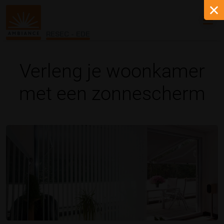
RESEC - EDE
Verleng je woonkamer
met een zonnescherm