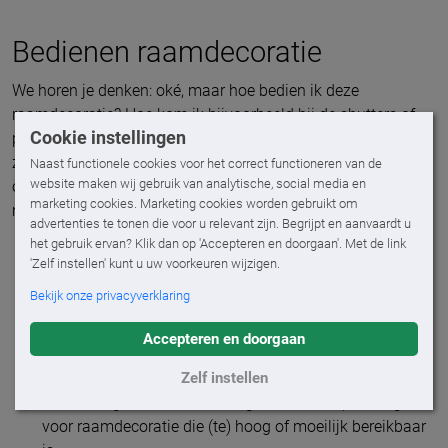
Bedienen raamdecoratie
We horen je denken: oké, maar hoe bedien ik deze
raamdecoratie? Hoe kom ik bijvoorbeeld bij de shutters of
Cookie instellingen
plisségordijnen die hoog in het raam of in de nok van de
zolder zitten? Geen zorgen, daar hebben we ook een
Naast functionele cookies voor het correct functioneren van de
website maken wij gebruik van analytische, social media en
oplossing voor. Je kunt namelijk kiezen uit verschillende
marketing cookies. Marketing cookies worden gebruikt om
manieren om je raamdecoratie te bedienen, zoals:
advertenties te tonen die voor u relevant zijn. Begrijpt en aanvaardt u
het gebruik ervan? Klik dan op 'Accepteren en doorgaan'. Met de link
Elektrische raamdecoratie
. Dit is de meest
'Zelf instellen' kunt u uw voorkeuren wijzigen.
gebruiksvriendelijke optie en de standaard bij
Bekijk onze privacyverklaring
Ambiance. Je opent, sluit of kantelt raamdecoratie en
zonwering met één druk op de knop. Naast een
Accepteren en doorgaan
afstandsbediening kun je ze ook via een app op je
smartphone of tablet bedienen. Zelfs op grote afstand.
Zelf instellen
Handmatig met een bedieningsstok is dé oplossing
voor raamdecoratie die (te) hoog of moeilijk bereikbaar