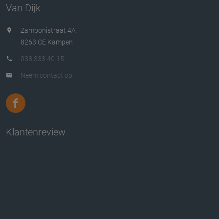
Van Dijk
Zambonistraat 4A
8263 CE Kampen
038 333 40 15
Neem contact op
Klantenreview