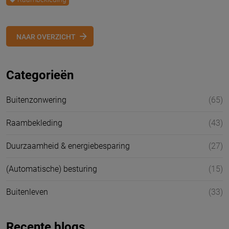
NAAR OVERZICHT
Categorieën
Buitenzonwering
(65)
Raambekleding
(43)
Duurzaamheid & energiebesparing
(27)
(Automatische) besturing
(15)
Buitenleven
(33)
Recente blogs