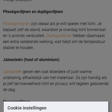
Plisségordijnen en dupligordijnen
Plisségordijnen
zijn ideaal als je wilt spelen met licht. Je
bepaalt zelf de stand, waardoor je overdag licht binnenlaat
en ’s avonds verduistert.
Dupligordijnen
hebben daarnaast
een extra isolerende werking, wat helpt om de temperatuur
stabiel te houden.
Jaloezieën (hout of aluminium)
Jaloezieën
geven een wat stoerdere of juist warme
uitstraling, afhankelijk van het materiaal. Ze zijn handig als
je zelf de hoeveelheid licht en privacy wilt regelen gedurende
de dag.
Vouwgordijnen
Cookie instellingen