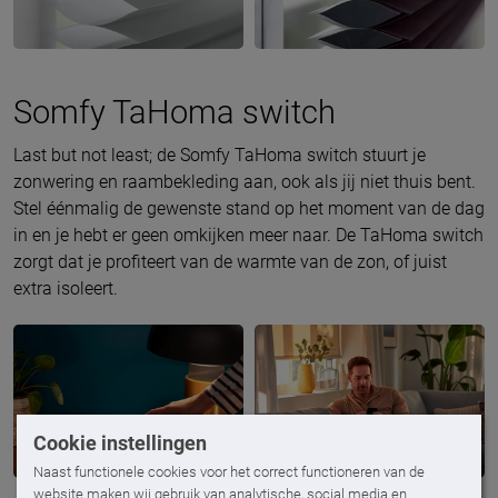
Somfy TaHoma switch
Last but not least; de Somfy TaHoma switch stuurt je
zonwering en raambekleding aan, ook als jij niet thuis bent.
Stel éénmalig de gewenste stand op het moment van de dag
in en je hebt er geen omkijken meer naar. De TaHoma switch
zorgt dat je profiteert van de warmte van de zon, of juist
extra isoleert.
Cookie instellingen
Naast functionele cookies voor het correct functioneren van de
website maken wij gebruik van analytische, social media en