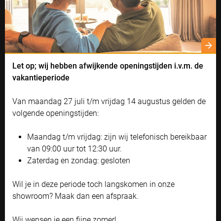
Uitvalscherm
Let op; wij hebben afwijkende openingstijden i.v.m. de
Cookie instellingen
vakantieperiode
Naast functionele cookies voor het correct functioneren van de
Het uitvalscherm is al jarenlang niet meer weg te denken uit
website maken wij gebruik van analytische, social media en
de particuliere én zakelijke markt. Want dankzij een paar
Van maandag 27 juli t/m vrijdag 14 augustus gelden de
marketing cookies. Marketing cookies worden gebruikt om
stevige armen is het uitvalscherm zeer windvast en
advertenties te tonen die voor u relevant zijn. Begrijpt en aanvaardt u
volgende openingstijden:
daardoor ook goed bruikbaar op grotere hoogtes.
het gebruik ervan? Klik dan op 'Accepteren en doorgaan'. Met de link
'Zelf instellen' kunt u uw voorkeuren wijzigen.
Maandag t/m vrijdag: zijn wij telefonisch bereikbaar
Bekijk onze privacyverklaring
van 09:00 uur tot 12:30 uur.
LEES MEER
Zaterdag en zondag: gesloten
Accepteren en doorgaan
Wil je in deze periode toch langskomen in onze
Zelf instellen
showroom? Maak dan een afspraak.
Wij wensen je een fijne zomer!