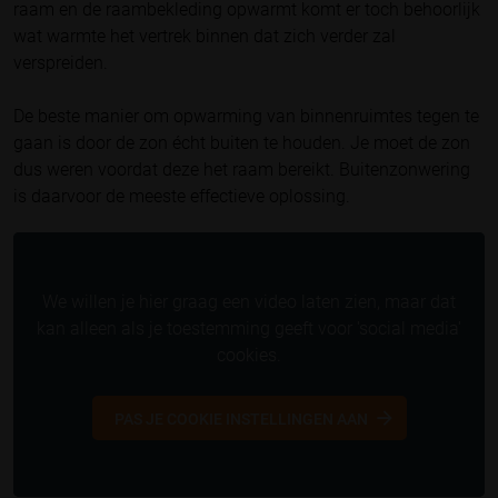
raam en de raambekleding opwarmt komt er toch behoorlijk
wat warmte het vertrek binnen dat zich verder zal
verspreiden.
De beste manier om opwarming van binnenruimtes tegen te
gaan is door de zon écht buiten te houden. Je moet de zon
dus weren voordat deze het raam bereikt. Buitenzonwering
is daarvoor de meeste effectieve oplossing.
We willen je hier graag een video laten zien, maar dat
kan alleen als je toestemming geeft voor 'social media'
cookies.
PAS JE COOKIE INSTELLINGEN AAN