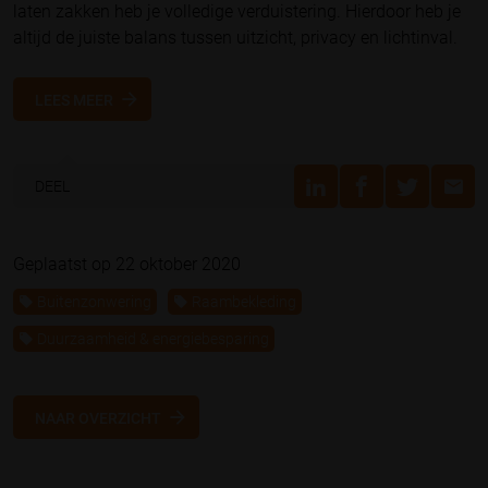
laten zakken heb je volledige verduistering. Hierdoor heb je
altijd de juiste balans tussen uitzicht, privacy en lichtinval.
LEES MEER
DEEL
Geplaatst op 22 oktober 2020
Buitenzonwering
Raambekleding
Duurzaamheid & energiebesparing
NAAR OVERZICHT