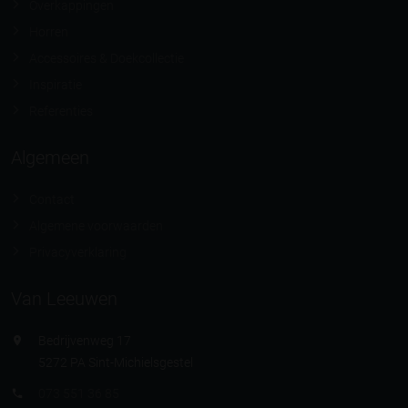
Overkappingen
Horren
Accessoires & Doekcollectie
Inspiratie
Referenties
Algemeen
Contact
Algemene voorwaarden
Privacyverklaring
Van Leeuwen
Bedrijvenweg 17
5272 PA Sint-Michielsgestel
073 551 36 85