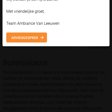
Met vriendelijke groet,
Team Ambiance Van Leeuwen
ADVIESGESPREK
Buitenjaloezie
De buitenjaloezie is in Nederland voornamelijk populair bij
kantoor- en bedrijfspanden. Maar dankzij de moderne
uitstraling en unieke eigenschappen van deze zonwering
wint de buitenjaloezie snel aan populariteit. Want door de
volledig aluminium lamellen (die in praktisch iedere
denkbare kleur leverbaar zijn) wordt het zonlicht
teruggekaatst terwijl er binnen een natuurlijk diffuus licht