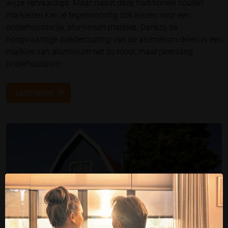
wijze vervaardigd. Maar, naast deze traditionele houten
markiezen kan je tegenwoordig ook kiezen voor een
onderhoudsvrije, aluminium markies. Dankzij de
hoogwaardige poedercoating van de aluminium delen is een
markies van aluminium net zo mooi, maar jarenlang
onderhoudsvrij!
LEES MEER