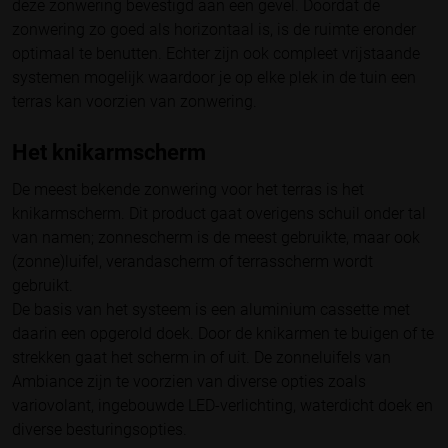
deze zonwering bevestigd aan een gevel. Doordat de
zonwering zo goed als horizontaal is, is de ruimte eronder
optimaal te benutten. Echter zijn ook compleet vrijstaande
systemen mogelijk waardoor je op elke plek in de tuin een
terras kan voorzien van zonwering.
Het knikarmscherm
De meest bekende zonwering voor het terras is het
knikarmscherm. Dit product gaat overigens schuil onder tal
van namen; zonnescherm is de meest gebruikte, maar ook
(zonne)luifel, verandascherm of terrasscherm wordt
gebruikt.
De basis van het systeem is een aluminium cassette met
daarin een opgerold doek. Door de knikarmen te buigen of te
strekken gaat het scherm in of uit. De zonneluifels van
Ambiance zijn te voorzien van diverse opties zoals
variovolant, ingebouwde LED-verlichting, waterdicht doek en
diverse besturingsopties.