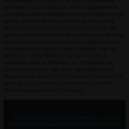
eigenschappen die de effectiviteit van buitenzonwering
benaderen. Dat kan dankzij een unieke en gepatenteerde
uitvinding waarbij de achterzijde van de stof wordt voorzien
van een reflecterende aluminium coating. Deze coating
zorgt ervoor dat binnenvallend zonlicht direct terug naar
buiten wordt weerkaatst zodat de opwarming van de ruimte
tussen het raam en het doek minimaal is. Daarnaast zorgt
het laagje coating voor extra isolatie. Hierdoor zorgt het
gebruik van Verosol Binnenzonwering ervoor dat de
temperatuur direct bij het zakken van het rolgordijn of
plisségordijn 5 graden lager wordt. Het isolerende doek
zorgt ervoor dat de airco minder hardt hoeft te werken in de
zomer en dat de warmte in de winter beter binnen blijft.
Hierdoor bespaar je tot wel 25% energie.
We willen je hier graag een video laten zien, maar dat
kan alleen als je toestemming geeft voor 'social media'