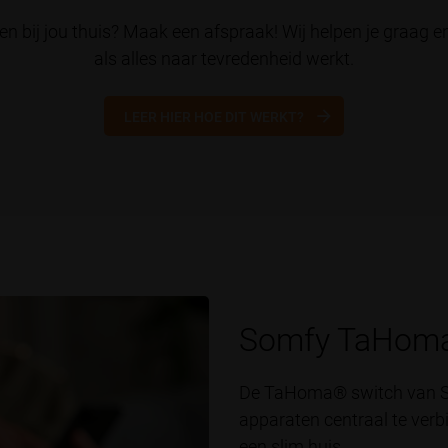
n bij jou thuis? Maak een afspraak! Wij helpen je graag
als alles naar tevredenheid werkt.
LEER HIER HOE DIT WERKT?
Somfy TaHoma
De TaHoma® switch van So
apparaten centraal te verb
een slim huis.