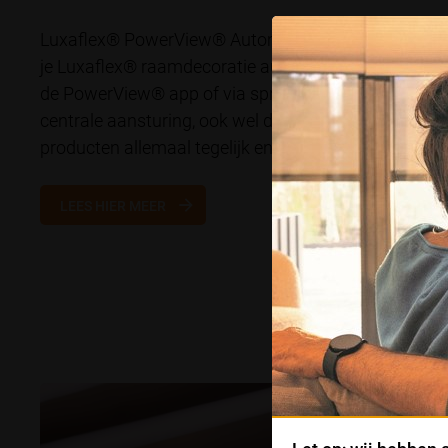
Luxaflex® PowerView® Automation is een slim be
je Luxaflex® raamdecoratie automatisch bedient me
de PowerView® app of via spraakbesturing. Of je nu t
centrale aansturing, ook wel de gateway genoemd, k
producten allemaal tegelijk en individueel bedienen.
LEES HIER MEER