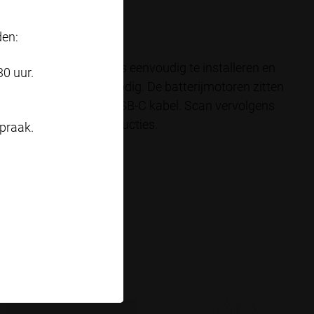
den:
 door Motionblinds is eenvoudig te installeren en
30 uur.
ie is geen bekabeling nodig. De batterijmotoren zitten
n je opladen met een USB-C kabel. Scan vervolgens
phone en volg de instructies.
praak.