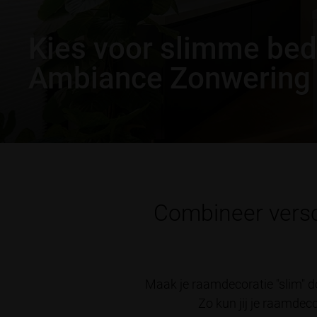
Kies voor slimme bed
Ambiance Zonwering
Combineer versc
Maak je raamdecoratie "slim" 
Zo kun jij je raamdec