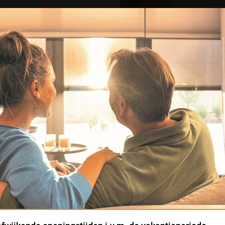
dieningssysteem waarmee
t een afstandsbediening,
huis bent of niet. Via de
un je de Luxaflex®
Cookie instellingen
Naast functionele cookies voor het correct functioneren van de website
maken wij gebruik van analytische, social media en marketing cookies.
Marketing cookies worden gebruikt om advertenties te tonen die voor u
relevant zijn. Begrijpt en aanvaardt u het gebruik ervan? Klik dan op
'Accepteren en doorgaan'. Met de link 'Zelf instellen' kunt u uw voorkeuren