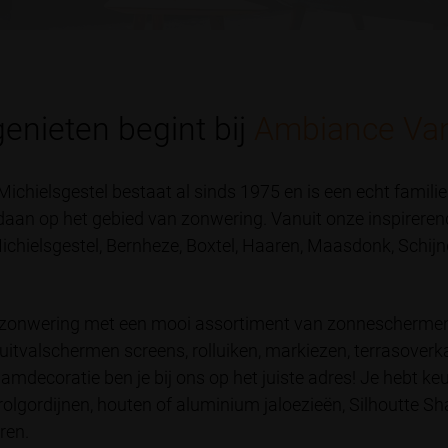
genieten begint bij
Ambiance Va
chielsgestel bestaat al sinds 1975 en is een echt famili
edaan op het gebied van zonwering. Vanuit onze inspirer
Michielsgestel, Bernheze, Boxtel, Haaren, Maasdonk, Schij
 in zonwering met een mooi assortiment van zonneschermen
uitvalschermen screens, rolluiken, markiezen, terrasoverk
decoratie ben je bij ons op het juiste adres! Je hebt keu
rolgordijnen, houten of aluminium jaloezieën, Silhoutte S
ren.