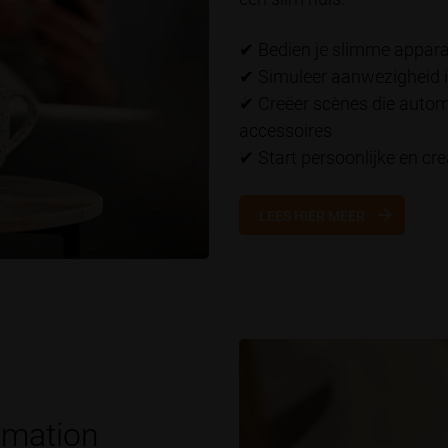
✔
Bedien je slimme appara
✔ Simuleer aanwezigheid i
✔ Creëer scènes die autom
accessoires
✔ Start persoonlijke en cr
LEES HIER MEER
omation