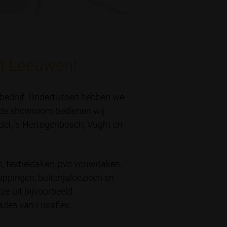
n Leeuwen!
ebedrijf. Ondertussen hebben we
ende showroom bedienen wij
ndel, ’s-Hertogenbosch, Vught en
, textieldaken, pvc vouwdaken,
appingen, buitenjaloezieën en
ze uit bijvoorbeeld
hades van Luxaflex,