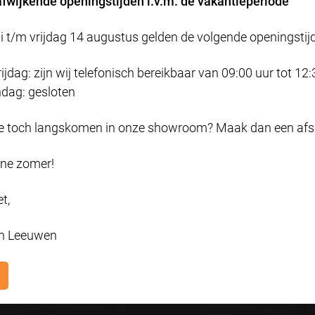
afwijkende openingstijden i.v.m. de vakantieperiode
wijzigen.
Motionblinds
Bekijk onze privacyverklaring
 t/m vrijdag 14 augustus gelden de volgende openingstij
Accepteren en doorgaan
Raamdecoratie aangedreven
dag: zijn wij telefonisch bereikbaar van 09:00 uur tot 12:
Zelf instellen
te bedienen. Voor installat
dag: gesloten
in de raamdecoratie en ku
de setup code met je smart
iode toch langskomen in onze showroom? Maak dan een afs
jne zomer!
LEES HIER MEER
t,
n Leeuwen