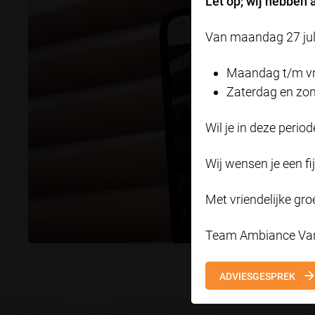
Let op; wij hebben 
Van maandag 27 juli
Maandag t/m vrij
Zaterdag en zon
Wil je in deze per
Wij wensen je een fi
Met vriendelijke groe
Team Ambiance Va
ADVIESGESPREK