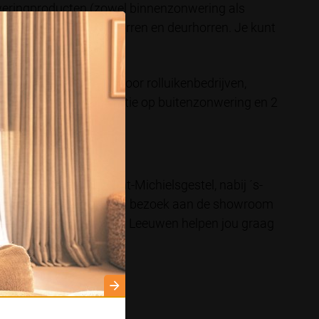
nweringproducten (zowel binnenzonwering als
serrebeglazing, raamhorren en deurhorren. Je kunt
 branchevereniging voor rolluikenbedrijven,
5 jaar volledige garantie op buitenzonwering en 2
n de showroom in Sint-Michielsgestel, nabij ´s-
ering je zoekt, dan is een bezoek aan de showroom
ingspecialisten van Van Leeuwen helpen jou graag
arkeermogelijkheden.