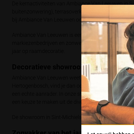
De kernactiviteiten van Ambiance Van Leeuwen in S
buitenzonwering), terrasoverkappingen, semi terraso
bij Ambiance Van Leeuwen ook terecht voor reparat
Ambiance Van Leeuwen is een VCA-gecertificeerde on
markiezenbedrijven en zonweringbedrijven in Nederla
jaar op raamdecoratie.
Decoratieve showroom in Sint-Michie
Ambiance Van Leeuwen weet hoe belangrijk het voor j
Hertogenbosch, vind je dan ook altijd de actuele zo
een echte aanrader. In onze showroom van ruim 400
een keuze te maken uit de diverse mogelijkheden op
De showroom in Sint-Michielsgestel is op enkele mi
Zonvakker van het jaar