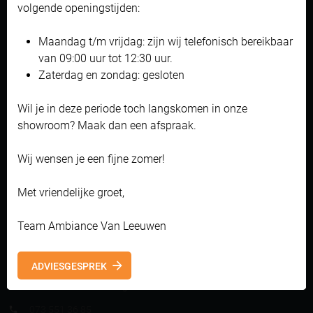
advertenties te tonen die voor u relevant zijn. Begrijpt en aanvaardt u
volgende openingstijden:
Overkappingen
het gebruik ervan? Klik dan op 'Accepteren en doorgaan'. Met de link
Horren
'Zelf instellen' kunt u uw voorkeuren wijzigen.
Maandag t/m vrijdag: zijn wij telefonisch bereikbaar
Accessoires & Doekcollectie
Bekijk onze privacyverklaring
van 09:00 uur tot 12:30 uur.
Inspiratie
Zaterdag en zondag: gesloten
Accepteren en doorgaan
Referenties
Wil je in deze periode toch langskomen in onze
Zelf instellen
showroom? Maak dan een afspraak.
Algemeen
Wij wensen je een fijne zomer!
Contact
Algemene voorwaarden
Met vriendelijke groet,
Privacyverklaring
Team Ambiance Van Leeuwen
Van Leeuwen
ADVIESGESPREK
Bedrijvenweg 17
5272 PA Sint-Michielsgestel
073 551 36 85