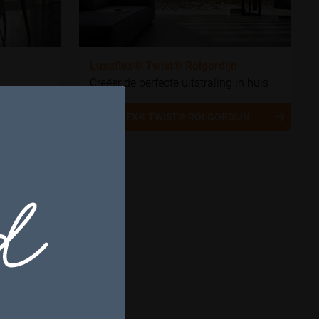
Luxaflex® Twist® Rolgordijn
Creëer de perfecte uitstraling in huis
LUXAFLEX® TWIST® ROLGORDIJN