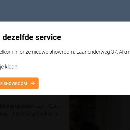
wijzigen.
Bekijk onze privacyverklaring
Accepteren en doorgaan
Zelf instellen
 dezelfde service
welkom in onze nieuwe showroom: Laanenderweg 37, Alkm
je klaar!
WE SHOWROOM
van Ambiance
luiting op jouw raam. Geen
king. Onze vakspecialisten