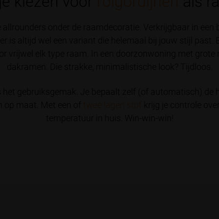
e kiezen voor
rolgordijnen
als r
ge allrounders onder de raamdecoratie. Verkrijgbaar in een
r is altijd wel een variant die helemaal bij jouw stijl pas
r vrijwel elk type raam. In een doorzonwoning met grote r
dakramen. Die strakke, minimalistische look? Tijdloos.
s het gebruiksgemak. Je bepaalt zelf (of automatisch) de 
en op maat. Met een of
twee lagen stof
krijg je controle ove
temperatuur in huis. Win-win-win!