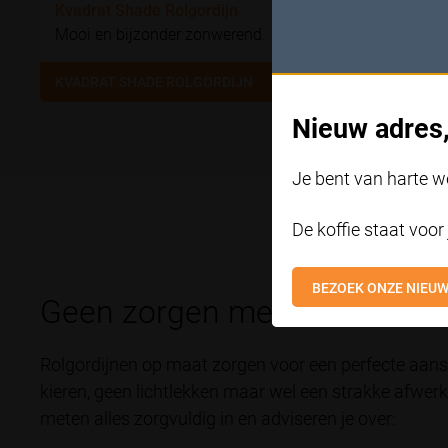
Kvadrat Shade Rolgordijn
Mooi en bijzonder zonwerend.
KVADRAT SHADE ROLGORDIJN
Nieuw adres,
Je bent van harte 
De koffie staat voor 
BEZOEK ONZE NIEU
Geen zorgen met maatwerk 
Rolgordijnen op maat zorgen voor een perfecte aans
kieren, geen lichtlekken maar wel een strakke afwer
meten alles zorgvuldig in en adviseren je over: