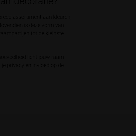
aamdecoratie?
 breed assortiment aan kleuren,
t. Bovendien is deze vorm van
aampartijen tot de kleinste
hoeveelheid licht jouw raam
r je privacy en invloed op de