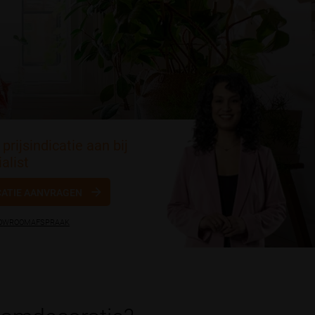
prijsindicatie aan bij
alist
CATIE AANVRAGEN
HOWROOMAFSPRAAK