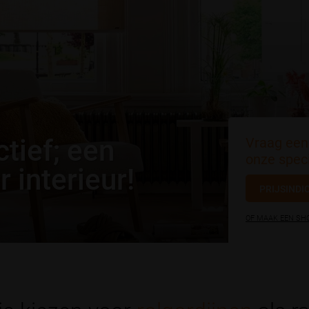
ctief; een
Vraag een 
onze speci
r interieur!
PRIJSINDI
OF MAAK EEN S