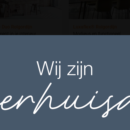
 Duo Rolgordijn
Luxaflex® Rolgordijn
ent in je interieur
Modieus en functioneel
 DUO ROLGORDIJN
LUXAFLEX® ROLGORDIJN
Cookie instellingen
Naast functionele cookies voor het correct functioneren van de website
maken wij gebruik van analytische, social media en marketing cookies.
Marketing cookies worden gebruikt om advertenties te tonen die voor u
relevant zijn. Begrijpt en aanvaardt u het gebruik ervan? Klik dan op
'Accepteren en doorgaan'. Met de link 'Zelf instellen' kunt u uw voorkeuren