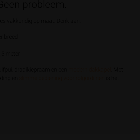
Geen probleem.
es vakkundig op maat. Denk aan:
er breed
2,5 meter
uifpui, draaikiepraam en een
modern dakkapel
. Met
iding en
slimme bediening voor rolgordijnen
is het