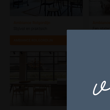
Ambiance Rolgordijn
Ambiance
Stijlvol en praktsich
Een statem
AMBIANCE ROLGORDIJN
AMBIANCE