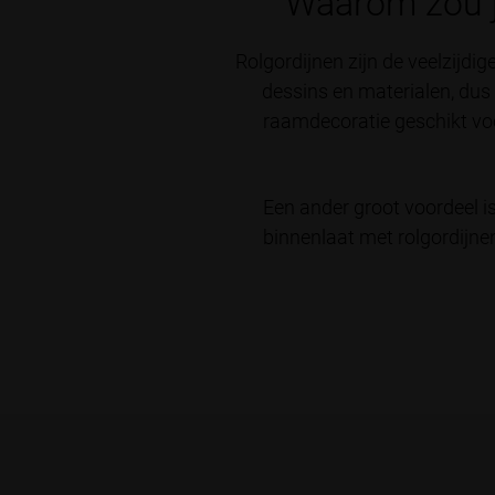
Waarom zou j
Rolgordijnen zijn de veelzijdi
dessins en materialen, dus e
raamdecoratie geschikt voo
Een ander groot voordeel i
binnenlaat met rolgordijn