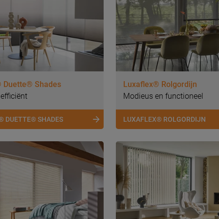
® Duette® Shades
Luxaflex® Rolgordijn
 efficiënt
Modieus en functioneel
® DUETTE® SHADES
LUXAFLEX® ROLGORDIJN