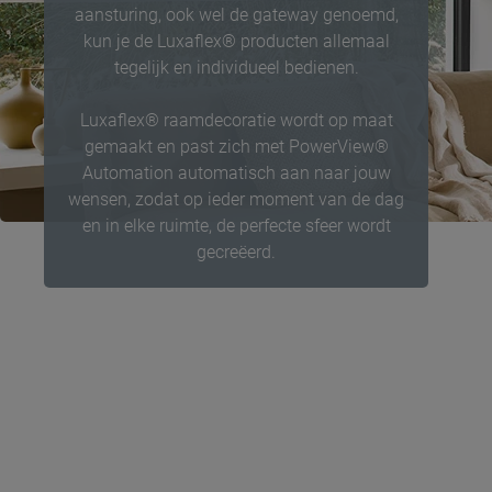
aansturing, ook wel de gateway genoemd,
kun je de Luxaflex® producten allemaal
tegelijk en individueel bedienen.
Luxaflex® raamdecoratie wordt op maat
gemaakt en past zich met PowerView®
Automation automatisch aan naar jouw
wensen, zodat op ieder moment van de dag
en in elke ruimte, de perfecte sfeer wordt
gecreëerd.