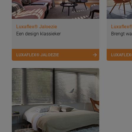
Luxaflex® Jaloezie
Luxaflex®
Een design klassieker
Brengt wa
LUXAFLEX® JALOEZIE
LUXAFLEX