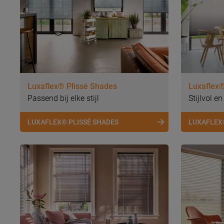
Luxaflex® Plissé Shades
Luxaflex
Passend bij elke stijl
Stijlvol en
LUXAFLEX® PLISSÉ SHADES
LUXAFLEX