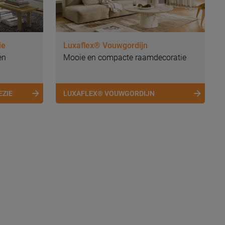
ie
Luxaflex® Vouwgordijn
en
Mooie en compacte raamdecoratie
EZIE
LUXAFLEX® VOUWGORDIJN