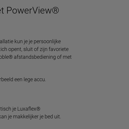
et PowerView®
atie kun je je persoonlijke
 opent, sluit of zijn favoriete
ebble® afstandsbediening of met
rbeeld een lege accu.
tisch je Luxaflex®
n je makkelijker je bed uit.