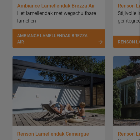
Ambiance Lamellendak Brezza Air
Renson L
Het lamellendak met wegschuifbare
Stijlvoll
lamellen
geïntegre
AMBIANCE LAMELLENDAK BREZZA
AIR
RENSON L
Renson Lamellendak Camargue
Renson L