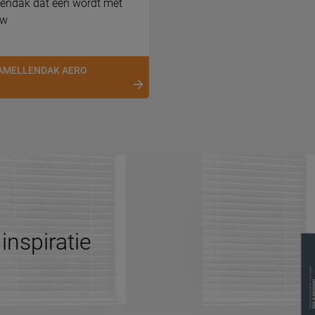
lendak dat één wordt met
uw
AMELLENDAK AERO
inspiratie