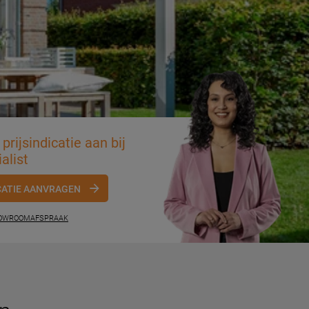
prijsindicatie aan bij
alist
CATIE AANVRAGEN
HOWROOMAFSPRAAK