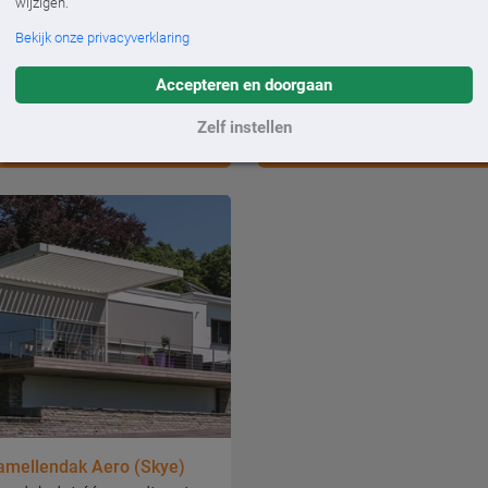
wijzigen.
amellendak Camargue
Renson Lamellendak Algar
Bekijk onze privacyverklaring
e lameloverkapping met
Slank lamellendak met mod
erde accessoires
klassieke uitstraling.
Accepteren en doorgaan
Zelf instellen
AMELLENDAK CAMARGUE
RENSON LAMELLENDAK ALGA
amellendak Aero (Skye)