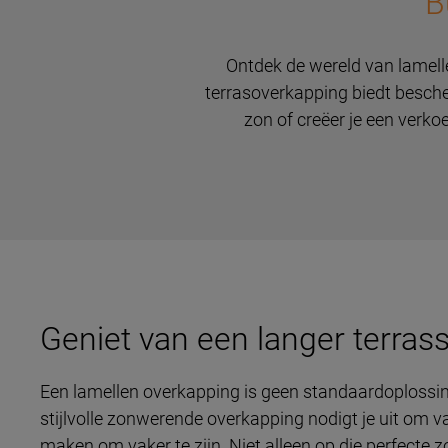
B
Ontdek de wereld van lamelle
terrasoverkapping biedt besch
zon of creëer je een verkoe
Geniet van een langer terras
Een lamellen overkapping is geen standaardoplossing
stijlvolle zonwerende overkapping nodigt je uit om va
maken om vaker te zijn. Niet alleen op die perfecte 