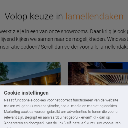
Volop keuze in
lamellendaken
erkt zie je in een van onze showrooms. Daar krijg je ook
blijvend kijken we samen naar de mogelijkheden. Windvaste
inspiratie opdoen? Scroll dan verder voor alle lamellendak
Cookie instellingen
Naast functionele cookies voor het correct functioneren van de website
maken wij gebruik van analytische, social media en marketing cookies.
Marketing cookies worden gebruikt om advertenties te tonen die voor u
relevant zijn. Begrijpt en aanvaardt u het gebruik ervan? Klik dan op
'Accepteren en doorgaan'. Met de link 'Zelf instellen' kunt u uw voorkeuren