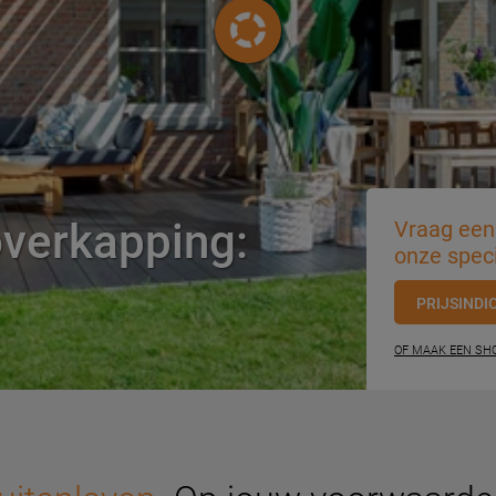
overkapping:
Vraag een 
onze speci
PRIJSINDI
OF MAAK EEN S