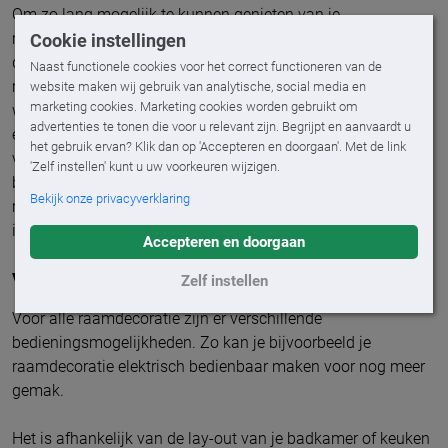
Om zo lang mogelijk te kunnen genieten van je
raamdecoratie is het belangrijk dat je er rekening mee houdt
Cookie instellingen
dat je raamdecoratie niet regelmatig nat wordt. Ook al is je
Naast functionele cookies voor het correct functioneren van de
raamdecoratie vochtbestendig, het elke keer volledig nat
website maken wij gebruik van analytische, social media en
marketing cookies. Marketing cookies worden gebruikt om
worden van de raamdecoratie zal de levensduur verkorten
advertenties te tonen die voor u relevant zijn. Begrijpt en aanvaardt u
en dat is zonde! Lucht je badkamer ook goed door, hierdoor
het gebruik ervan? Klik dan op 'Accepteren en doorgaan'. Met de link
verklein je de kans op schimmel en zorg je ervoor dat je
'Zelf instellen' kunt u uw voorkeuren wijzigen.
badkamer geen muffe ruimte wordt. Het is slim om je
Bekijk onze privacyverklaring
raamdecoratie eens in de zoveel tijd schoon te maken. Vaak
is het afstoffen met een droge doek of plumeau genoeg.
Accepteren en doorgaan
Voorzien van gemak!
Zelf instellen
Voor alle raamdecoratie zijn er verschillende
bedieningsmogelijkheden. Zo kan je bijvoorbeeld je
raamdecoratie elektrisch bedienbaar maken voor nog meer
gemak.
Het is afhankelijk van de lay-out van je badkamer of keuken