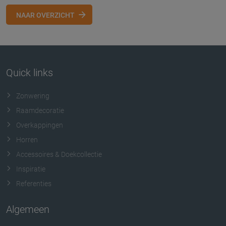
NAAR OVERZICHT
Quick links
Zonwering
Raamdecoratie
Overkappingen
Horren
Accessoires & Doekcollectie
Inspiratie
Referenties
Algemeen