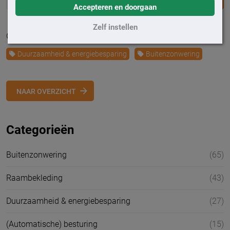
Accepteren en doorgaan
Zelf instellen
Geplaatst op 19 april 2021
Duurzaamheid & energiebesparing
Buitenzonwering
NAAR OVERZICHT
Categorieën
Buitenzonwering
(65)
Raambekleding
(43)
Duurzaamheid & energiebesparing
(27)
(Automatische) besturing
(15)