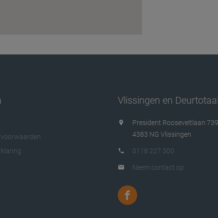
n
Vlissingen en Deurtotaa
President Rooseveltlaan 73
4383 NG Vlissingen
 voorwaarden
klaring
0118 227 300
Neem contact op