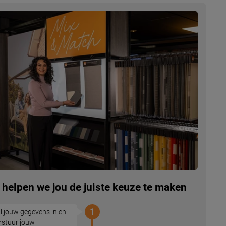
 helpen we jou de juiste keuze te maken
1
l jouw gegevens in en
rstuur jouw