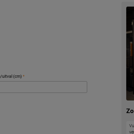
/uitval (cm)
*
Zo
Vu
ve