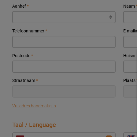
Aanhef
*
Naam
Telefoonnummer
*
E-mail
Postcode
*
Huisnr
Straatnaam
*
Plaats
Vul adres handmatig in
Taal / Language