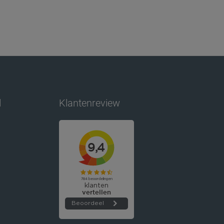
l
Klantenreview
9