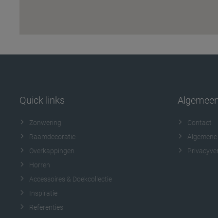
Quick links
Algemee
Zonwering
Contact
Raamdecoratie
Algemene
Overkappingen
Privacyver
Horren
Accessoires & Doekcollectie
Inspiratie
Referenties