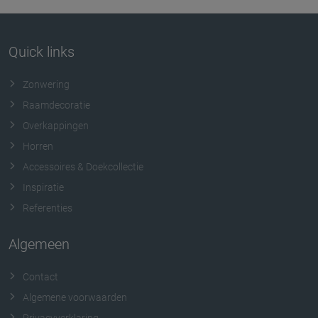
Quick links
Zonwering
Raamdecoratie
Overkappingen
Horren
Accessoires & Doekcollectie
Inspiratie
Referenties
Algemeen
Contact
Algemene voorwaarden
Privacyverklaring