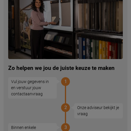
Zo helpen we jou de juiste keuze te maken
1
Vul jouw gegevens in
en verstuur jouw
contactaanvraag
2
Onze adviseur bekijkt je
vraag
3
Binnen enkele