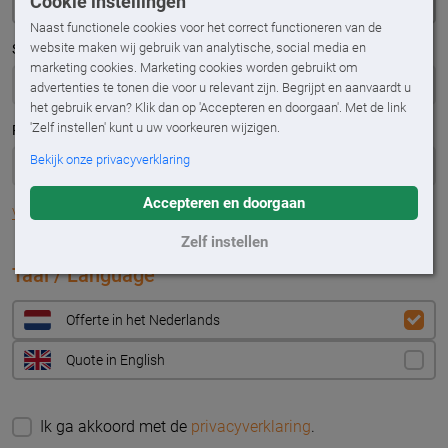
Cookie instellingen
Naast functionele cookies voor het correct functioneren van de
website maken wij gebruik van analytische, social media en
Straatnaam
*
marketing cookies. Marketing cookies worden gebruikt om
advertenties te tonen die voor u relevant zijn. Begrijpt en aanvaardt u
het gebruik ervan? Klik dan op 'Accepteren en doorgaan'. Met de link
'Zelf instellen' kunt u uw voorkeuren wijzigen.
Plaats
*
Bekijk onze privacyverklaring
Accepteren en doorgaan
Vul adres handmatig in
Zelf instellen
Taal / Language
Offerte in het Nederlands
Quote in English
Ik ga akkoord met de
privacyverklaring
.