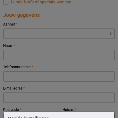
Ik heb foto's of speciale wensen
Jouw gegevens
Aanhef
*
Naam
*
Telefoonnummer
*
E-mailadres
*
Postcode
*
Huisnr.
*