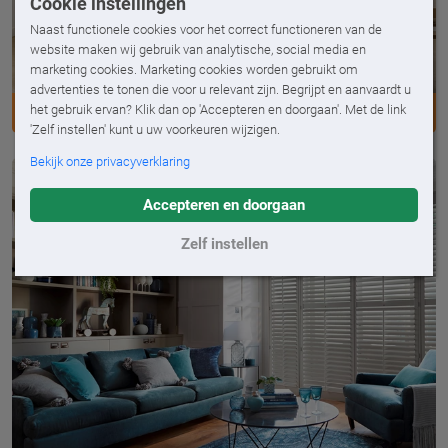
Cookie instellingen
Naast functionele cookies voor het correct functioneren van de
website maken wij gebruik van analytische, social media en
marketing cookies. Marketing cookies worden gebruikt om
advertenties te tonen die voor u relevant zijn. Begrijpt en aanvaardt u
het gebruik ervan? Klik dan op 'Accepteren en doorgaan'. Met de link
LUXAFLEX® SILHOUETTE SHADES
'Zelf instellen' kunt u uw voorkeuren wijzigen.
Bekijk onze privacyverklaring
Accepteren en doorgaan
Zelf instellen