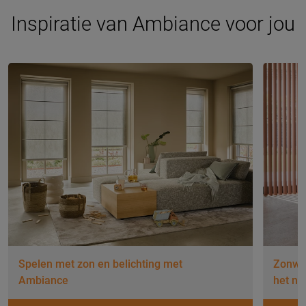
Inspiratie van Ambiance voor jou
Spelen met zon en belichting met
Zonwer
Ambiance
het nu