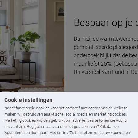
Bespaar op je 
Dankzij de warmtewerende
gemetalliseerde plisségordi
onderzoek blijkt dat de bes
maar liefst 25%. (Gebasee
Universiteit van Lund in 
Cookie instellingen
Naast functionele cookies voor het correct functioneren van de website
maken wij gebruik van analytische, social media en marketing cookies.
Marketing cookies worden gebruikt om advertenties te tonen die voor u
relevant zijn. Begrijpt en aanvaardt u het gebruik ervan? Klik dan op
'Accepteren en doorgaan'. Met de link 'Zelf instellen' kunt u uw voorkeuren