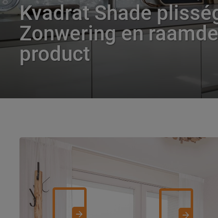
Kvadrat Shade plissé
Zonwering en raamdec
product