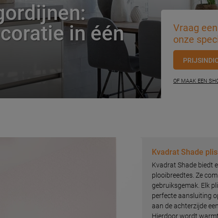
gordijnen:
oratie in één
Vraag een 
onze speci
PRIJSINDI
OF MAAK EEN S
Kvadrat Shade plis
Kvadrat Shade biedt ee
plooibreedtes. Ze com
gebruiksgemak. Elk pl
perfecte aansluiting op
aan de achterzijde ee
Hierdoor wordt warmt