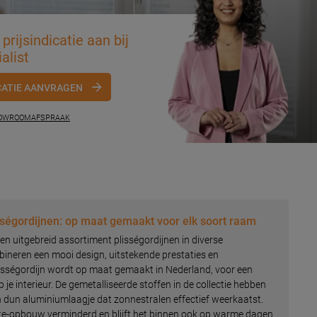
prijsindicatie aan bij
alist
CATIE AANVRAGEN
HOWROOMAFSPRAAK
ségordijnen: op maat gemaakt voor elk soort raam
n uitgebreid assortiment plisségordijnen in diverse
bineren een mooi design, uitstekende prestaties en
isségordijn wordt op maat gemaakt in Nederland, voor een
 je interieur. De gemetalliseerde stoffen in de collectie hebben
n dun aluminiumlaagje dat zonnestralen effectief weerkaatst.
e-opbouw verminderd en blijft het binnen ook op warme dagen