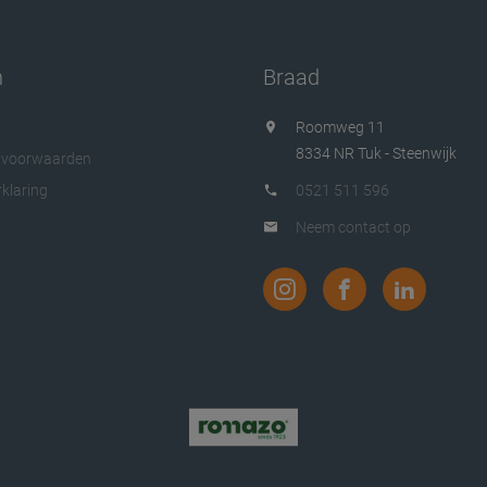
n
Braad
Roomweg 11
8334 NR Tuk - Steenwijk
 voorwaarden
klaring
0521 511 596
Neem contact op