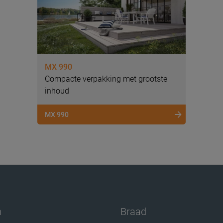
MX 990
Compacte verpakking met grootste
inhoud
MX 990
n
Braad