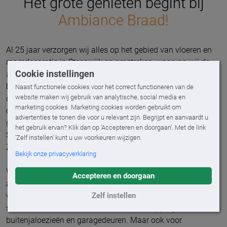
Het grote genieten begint bij
Ambiance Braad!
Al 25 jaar verzorgen wij alles op het gebied van vloeren en
raamdecoratie in Steenwijk en omstreken, waarvan wij de
Cookie instellingen
afgelopen 9 jaar zijn aangesloten bij Ambiance. ‘Geniet,
beleef en ervaar’ is de kreet waarmee ons familiebedrijf zich
Naast functionele cookies voor het correct functioneren van de
website maken wij gebruik van analytische, social media en
onderscheidt. Ons bedrijf is gevestigd in Steenwijk. Vanuit
marketing cookies. Marketing cookies worden gebruikt om
onze inspirerende showroom bedienen wij klanten in de
advertenties te tonen die voor u relevant zijn. Begrijpt en aanvaardt u
gehele regio Tuk, De Wolden, Meppel, Staphorst,
het gebruik ervan? Klik dan op 'Accepteren en doorgaan'. Met de link
Steenwijkerland, Westerveld, Weststellingwerf en
'Zelf instellen' kunt u uw voorkeuren wijzigen.
Zwartewaterland.
Bekijk onze privacyverklaring
Wij zijn de grootste specialist in zonwering met een mooi
Accepteren en doorgaan
assortiment van zonneschermen, textieldaken, pvc
Zelf instellen
vouwdaken, lamellendaken, serrezonwering, uitvalschermen
screens, rolluiken, markiezen, terrasoverkappingen,
buitenjaloezieën en garagedeuren. Maar ook voor