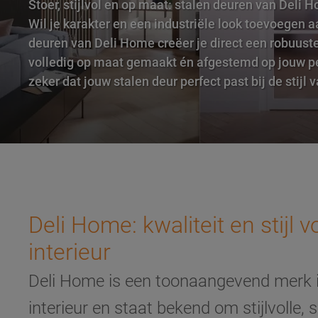
Stoer, stijlvol en op maat: stalen deuren van Deli 
Wil je karakter en een industriële look toevoegen a
deuren van Deli Home creëer je direct een robuust
volledig op maat gemaakt én afgestemd op jouw pe
zeker dat jouw stalen deur perfect past bij de stijl 
Deli Home: kwaliteit en stijl 
interieur
Deli Home is een toonaangevend merk i
interieur en staat bekend om stijlvolle