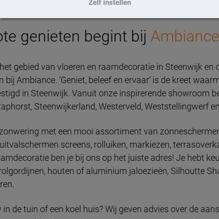
Zelf instellen
te genieten begint bij
Ambiance
op het gebied van vloeren en raamdecoratie in Steenwijk en
n bij Ambiance. ‘Geniet, beleef en ervaar’ is de kreet waarm
vestigd in Steenwijk. Vanuit onze inspirerende showroom be
taphorst, Steenwijkerland, Westerveld, Weststellingwerf 
 in zonwering met een mooi assortiment van zonneschermen
uitvalschermen screens, rolluiken, markiezen, terrasoverk
decoratie ben je bij ons op het juiste adres! Je hebt keu
rolgordijnen, houten of aluminium jaloezieën, Silhoutte S
ren.
 in de tuin of een koel huis? Wij geven advies over de aan