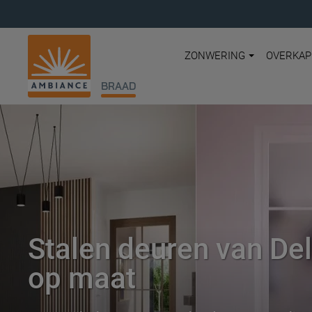
ZONWERING
OVERKAP
BRAAD
Stalen deuren van Del
op maat