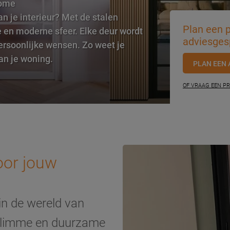
Home
an je interieur? Met de stalen
Plan een p
e en moderne sfeer. Elke deur wordt
adviesges
rsoonlijke wensen. Zo weet je
van je woning.
PLAN EEN 
OF VRAAG EEN PR
voor jouw
n de wereld van
, slimme en duurzame