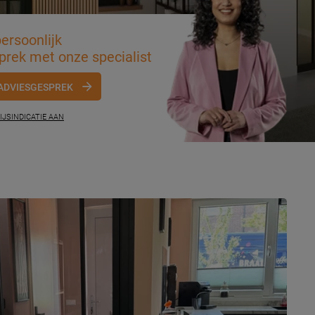
ersoonlijk
prek met onze specialist
ADVIESGESPREK
IJSINDICATIE AAN