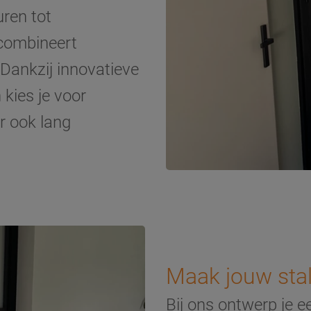
uren tot
combineert
. Dankzij innovatieve
kies je voor
r ook lang
Maak jouw sta
Bij ons ontwerp je e