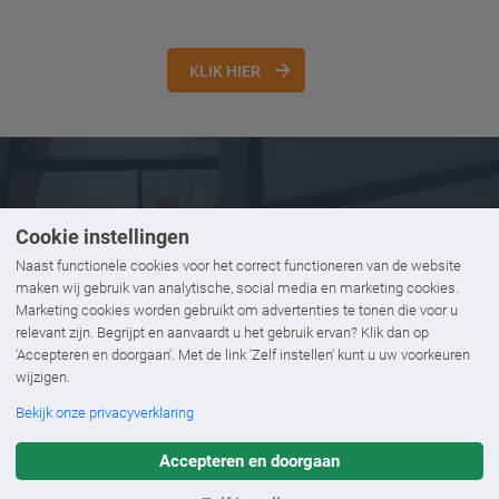
KLIK HIER
Cookie instellingen
Naast functionele cookies voor het correct functioneren van de website
maken wij gebruik van analytische, social media en marketing cookies.
Marketing cookies worden gebruikt om advertenties te tonen die voor u
relevant zijn. Begrijpt en aanvaardt u het gebruik ervan? Klik dan op
'Accepteren en doorgaan'. Met de link 'Zelf instellen' kunt u uw voorkeuren
wijzigen.
Bekijk onze privacyverklaring
Accepteren en doorgaan