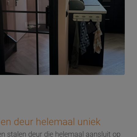
len deur helemaal uniek
en stalen deur die helemaal aansluit op