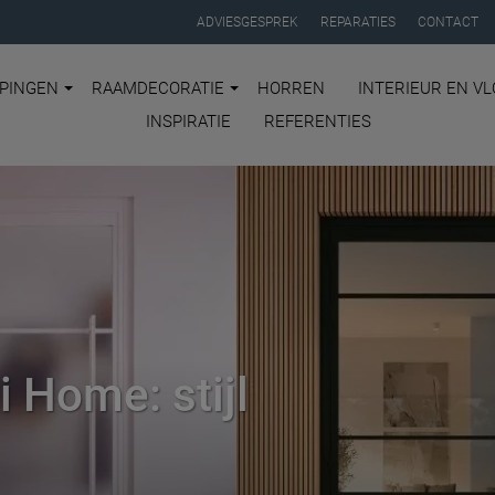
ADVIESGESPREK
REPARATIES
CONTACT
PINGEN
RAAMDECORATIE
HORREN
INTERIEUR EN V
INSPIRATIE
REFERENTIES
i Home: stijl