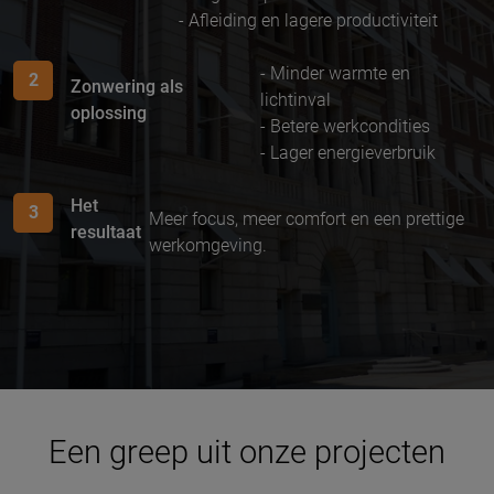
- Afleiding en lagere productiviteit
- Minder warmte en
2
Zonwering als
lichtinval
oplossing
- Betere werkcondities
- Lager energieverbruik
Het
3
Meer focus, meer comfort en een prettige
resultaat
werkomgeving.
Een greep uit onze projecten