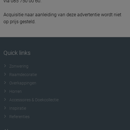
via 085 750 00 60.
Acquisitie naar aanleiding van deze advertentie wordt niet
op prijs gesteld.
Quick links
Zonwering
Raamdecoratie
Overkappingen
Horren
Accessoires & Doekcollectie
Inspiratie
Referenties