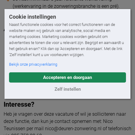
(werkervaring in de zonweringsbranche is een pré).
Je hebt kennis van MS Office.
Cookie instellingen
Naast functionele cookies voor het correct functioneren van de
Arbeidsvoorwaarden
website maken wij gebruik van analytische, social media en
marketing cookies. Marketing cookies worden gebruikt om
Arbeidsuren ca. 38 uur per week van dinsdag t/m
advertenties te tonen die voor u relevant zijn. Begrijpt en aanvaardt u
zaterdag.
het gebruik ervan? Klik dan op 'Accepteren en doorgaan'. Met de link
Een afwisselende functie.
'Zelf instellen' kunt u uw voorkeuren wijzigen.
Informele werksfeer en een klein team van enthousiaste
Bekijk onze privacyverklaring
collega’s.
Een passend salaris afhankelijk van de kennis en
Accepteren en doorgaan
ervaring.
Goede primaire en secundaire voorwaarden.
Zelf instellen
Interesse?
Heb je vragen over deze vacature of wil je solliciteren naar
deze functie, dan kun je contact opnemen met: Nico
Teunissen per mail nico@deuren-zonwering.nl of telefonisch