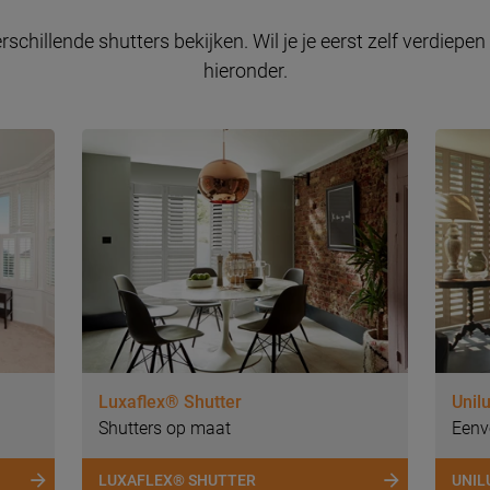
hillende shutters bekijken. Wil je je eerst zelf verdiepen
hieronder.
Luxaflex® Shutter
Unil
Shutters op maat
Eenv
LUXAFLEX® SHUTTER
UNIL