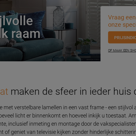
jlvolle
Vraag een 
onze speci
lk raam
PRIJSINDI
OF MAAK EEN S
at
maken de sfeer in ieder huis 
 met verstelbare lamellen in een vast frame - een stijlvol a
oeveel licht er binnenkomt en hoeveel inkijk u toestaat. 
mte, inclusief inmeting en montage door de vakspecialist
ht of geniet van televisie kijken zonder hinderlijke schitter