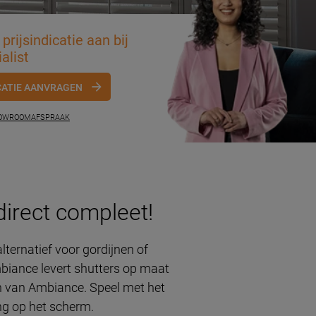
prijsindicatie aan bij
alist
CATIE AANVRAGEN
HOWROOMAFSPRAAK
direct compleet!
lternatief voor gordijnen of
Ambiance levert shutters op maat
en van Ambiance. Speel met het
ing op het scherm.