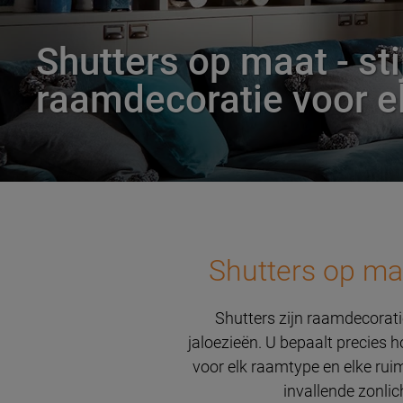
Shutters op maat - sti
raamdecoratie voor e
Shutters op ma
Shutters zijn raamdecoratie
jaloezieën. U bepaalt precies h
voor elk raamtype en elke rui
invallende zonlic