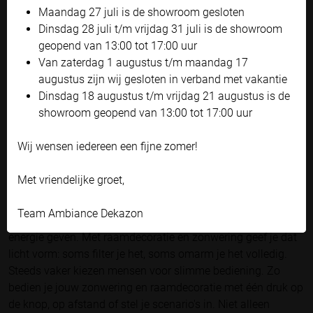
bod en geven onze specialisten persoonlijke tips voor jouw
Maandag 27 juli is de showroom gesloten
situatie en wensen.
Bekijk onze privacyverklaring
Dinsdag 28 juli t/m vrijdag 31 juli is de showroom
geopend van 13:00 tot 17:00 uur
Accepteren en doorgaan
Van zaterdag 1 augustus t/m maandag 17
Zelf instellen
augustus zijn wij gesloten in verband met vakantie
Dinsdag 18 augustus t/m vrijdag 21 augustus is de
showroom geopend van 13:00 tot 17:00 uur
Wij wensen iedereen een fijne zomer!
Met vriendelijke groet,
De kunst van goed licht
Team Ambiance Dekazon
Licht kan een kamer groter laten lijken, rust brengen of juist
energie geven. Met raamdecoratie en zonwering geef je dat
licht vorm: soms filter je het, soms omarm je het volledig.
Steeds vaker kiezen mensen voor slimme bediening. Zo
bedien je jouw zonwering en raamdecoratie met één druk op
de knop, op afstand of stel je scenario's in. Niet alleen