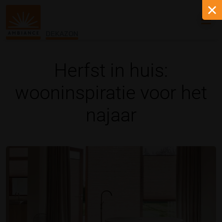
DEKAZON
Herfst in huis:
wooninspiratie voor het
najaar