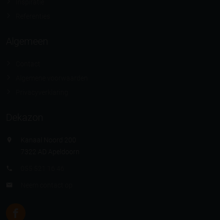
Inspiratie
Referenties
Algemeen
Contact
Algemene voorwaarden
Privacyverklaring
Dekazon
Kanaal Noord 200
7322 AD Apeldoorn
055 521 16 46
Neem contact op