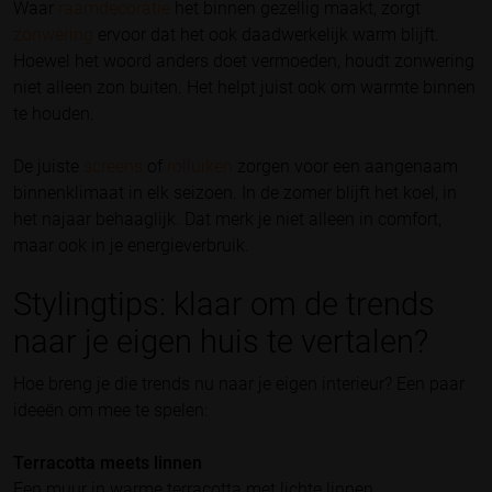
Waar
raamdecoratie
het binnen gezellig maakt, zorgt
zonwering
ervoor dat het ook daadwerkelijk warm blijft.
Hoewel het woord anders doet vermoeden, houdt zonwering
niet alleen zon buiten. Het helpt juist ook om warmte binnen
te houden.
De juiste
screens
of
rolluiken
zorgen voor een aangenaam
binnenklimaat in elk seizoen. In de zomer blijft het koel, in
het najaar behaaglijk. Dat merk je niet alleen in comfort,
maar ook in je energieverbruik.
Stylingtips: klaar om de trends
naar je eigen huis te vertalen?
Hoe breng je die trends nu naar je eigen interieur? Een paar
ideeën om mee te spelen:
Terracotta meets linnen
Een muur in warme terracotta met lichte linnen